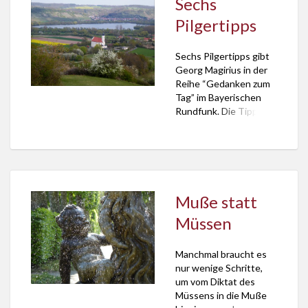
Sechs
bringen“. Eine wenige
Pilgertipps
Stunden dauernde
Tour mit dem
Theologen und
Sechs Pilgertipps gibt
Schriftsteller Georg
Georg Magirius in der
Magirius biete nämlich
Reihe “Gedanken zum
rasante
Tag” im Bayerischen
Perspektivwechsel. Sie
Rundfunk. Die Tipps
entwachsen freilich
sind kurze
einem gemächlicheund
Wanderungen in
[…]
Franken. Darunter eine
Tour von Sand am Main
zur Wallfahrtskirche
Maria Limbach am
Muße statt
Steigerwald, bei der
Müssen
man auf den
berühmten Sander
Kaskuchen als
Manchmal braucht es
Wegzehrung trifft und
nur wenige Schritte,
durch fast schon
um vom Diktat des
dschungelartige Wald-
Müssens in die Muße
und Flusslandschaften