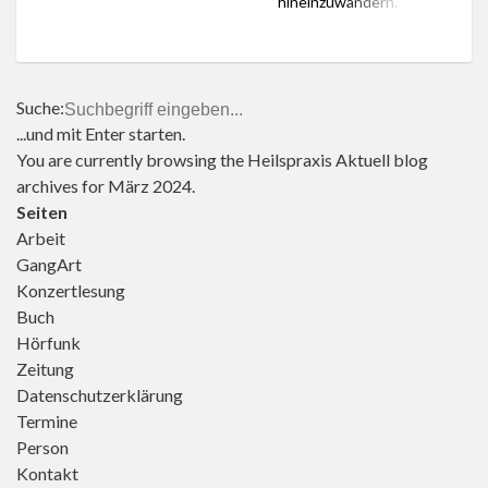
hineinzuwandern.
geht. Die […]
Darum geht es der
Spirituellen
Tageswanderung der
Reihe GangART am 4.
Suche:
Mai 2024 im
...und mit Enter starten.
Fränkischen Weinland,
die vom Winzerort
You are currently browsing the
Heilspraxis Aktuell
blog
Thüngersheim nach
archives for März 2024.
Veitshöchheim führt.
Seiten
Ein Rückblick auf die
Arbeit
Tour ist hier. Die
GangArt
Leitung hat der
Theologe und
Konzertlesung
Schriftsteller Georg
Buch
Magirius. Die […]
Hörfunk
Zeitung
Datenschutzerklärung
Termine
Person
Kontakt