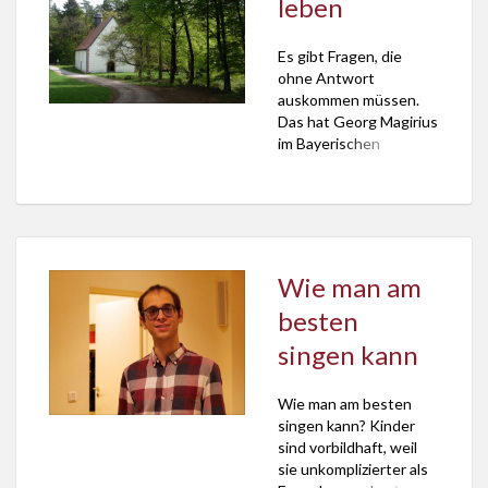
leben
auf die Höhe von
Breitenbuch im
Fränkischen Odenwald.
Es gibt Fragen, die
Dort geht er Rundweg
ohne Antwort
3. Was aber hat die
auskommen müssen.
Höhe […]
Das hat Georg Magirius
im Bayerischen
Rundfunk gesagt. Und
zwar in der Reihe
“Gedanken zum Tag”
auf BR1 und BR2. Um
Ruhe zu finden, sollten
diese Fragen gerade
Wie man am
nicht krampfhaft
besten
beruhigt, übergangen,
abgtedrängt oder
singen kann
ausradiert werden.
Stattdessen hilft es,
Wie man am besten
diesen Fragen Raum zu
singen kann? Kinder
geben. Dadurch
sind vorbildhaft, weil
bekämen sie […]
sie unkomplizierter als