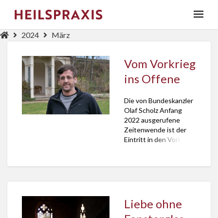
2024
März
Vom Vorkrieg
ins Offene
Die von Bundeskanzler
Olaf Scholz Anfang
2022 ausgerufene
Zeitenwende ist der
Eintritt in den Vorkrieg.
Das schreibt der
Essayist, Psychologe
und Theologe Stefan
Seidel in seinem gerade
veröffentlichten Buch
“Entfeindet Euch!”. Der
Liebe ohne
Autor deckt auf, wie
überhaupt nicht neu,