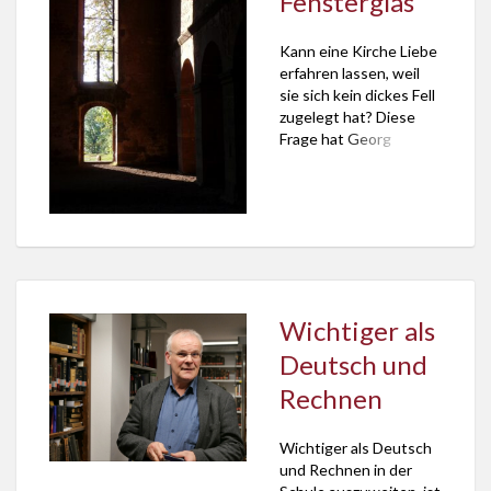
Fensterglas
sondern gängig die
Logik der von Scholz
Kann eine Kirche Liebe
ausgerufenen
erfahren lassen, weil
militärischen Stärke ist
sie sich kein dickes Fell
und auch früher schon
zugelegt hat? Diese
war […]
Frage hat Georg
Magirius im
Bayerischen Rundfunk
am 23. März 2024
aufgeworfen. Und zwar
in den “Gedanken zum
Tag” auf BR1 und BR2.
Den vollständigen
Beitrag unter dem
Wichtiger als
Motto “Liebe ohne
Fensterglas” hier lesen.
Deutsch und
Den Beitrag hören. Die
Rechnen
Redaktion hat […]
Wichtiger als Deutsch
und Rechnen in der