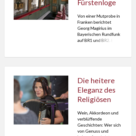
Fürstenloge
hören. Bröckeliger
Bauernkäse Ich bin
Von einer Mutprobe in
pilgernd unterwegs, um
Franken berichtet
Leichtigkeit zu finden.
Georg Magirius im
Im Alltag […]
Bayerischen Rundfunk
auf BR1 und BR2. Er
wagt es, als Normalo in
der Fürstenloge der
Kirche von
Rüdenhausen am
Steigerwald auf Samt
zu sitzen. Der
Die heitere
vollständige Text ist
Eleganz des
hier. Den Beitrag hören.
Ohne Markierung
Religiösen
unterwegs Ich bin
pilgernd unterwegs, um
Wein, Akkordeon und
neuen Mut zu finden.
verblüffende
Nicht auf […]
Geschichten: Wer sich
von Genuss und