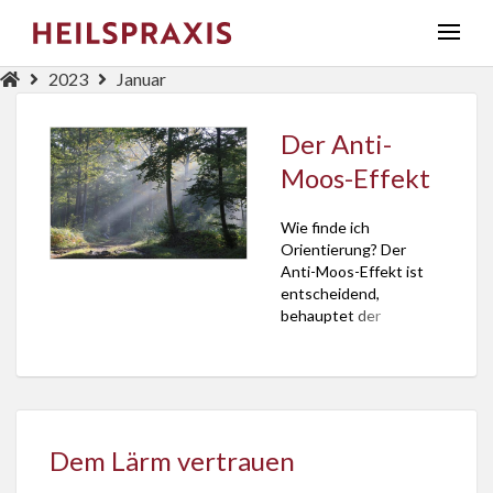
2023
Januar
Der Anti-
Moos-Effekt
Wie finde ich
Orientierung? Der
Anti-Moos-Effekt ist
entscheidend,
behauptet der
Theologe und
Schriftsteller Georg
Magirius im
Bayerischen Rundfunk.
Und zwar in der
Sendung “Gedanken
Dem Lärm vertrauen
zum Tag”, gesendet am
27. Januar 2023 unter