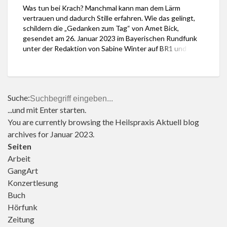
Was tun bei Krach? Manchmal kann man dem Lärm
der Redaktion von
vertrauen und dadurch Stille erfahren. Wie das gelingt,
Sabine Winter auf BR1
schildern die „Gedanken zum Tag“ von Amet Bick,
und BR2. Der passende
gesendet am 26. Januar 2023 im Bayerischen Rundfunk
Weg finde sich
unter der Redaktion von Sabine Winter auf BR1 und BR2.
allerdings nicht immer
Es gibt Lärm, der beschwingt. Aber Krach, den man nicht
sofort. „Wo willst du
mag, versuche […]
eigentlich hin?“, […]
Suche:
...und mit Enter starten.
You are currently browsing the
Heilspraxis Aktuell
blog
archives for Januar 2023.
Seiten
Arbeit
GangArt
Konzertlesung
Buch
Hörfunk
Zeitung