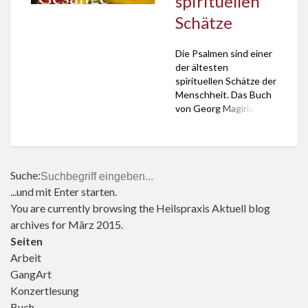
spirituellen
Schätze
Die Psalmen sind einer
der ältesten
spirituellen Schätze der
Menschheit. Das Buch
von Georg Magirius
eröffnet einen neuen
Zugang zu den Liedern.
Suche:
...und mit Enter starten.
You are currently browsing the
Heilspraxis Aktuell
blog
archives for März 2015.
Seiten
Arbeit
GangArt
Konzertlesung
Buch