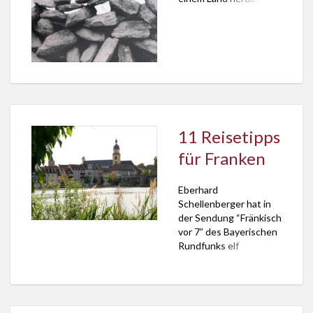
das noch immer der
Welt Lunge sein kann.
11 Reisetipps
für Franken
Eberhard
Schellenberger hat in
der Sendung “Fränkisch
vor 7” des Bayerischen
Rundfunks elf
sommerliche
Reisetipps für Franken
gegeben. Grundlage
der Empfehlungen des