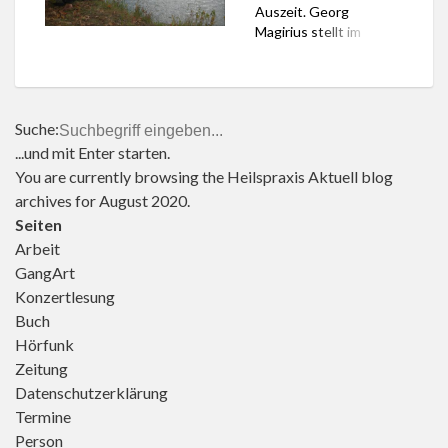
Auszeit. Georg
direkt neben dem
Magirius stellt im
Flughafen sind leise.
Bayerischen Rundfunk
Viele von ihnen werden
daher Ruheräume vor.
den nächsten Sommer
kaum erleben, […]
Suche:
...und mit Enter starten.
You are currently browsing the
Heilspraxis Aktuell
blog
archives for August 2020.
Seiten
Arbeit
GangArt
Konzertlesung
Buch
Hörfunk
Zeitung
Datenschutzerklärung
Termine
Person