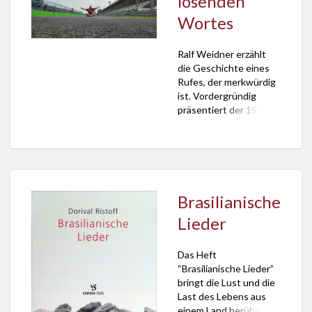
lösenden
Wortes
Ralf Weidner erzählt
die Geschichte eines
Rufes, der merkwürdig
ist. Vordergründig
präsentiert der 1967
Geborene in seinem
Buch “Zwischen Start
und Ziel” ein
Sammelsurium an
pointiert erzählten
Anekdoten aus seinem
Brasilianische
Leben. Das ist nicht
Lieder
gerade wenig! Denn es
liest sich amüsant und
überrascht. Der Autor
Das Heft
versucht erst gar nicht
“Brasilianische Lieder”
so zu tun, als ob das […]
bringt die Lust und die
Last des Lebens aus
einem Land herüber,