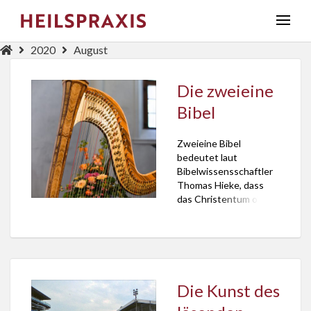
2020
August
Die zweieine
Bibel
Zweieine Bibel
bedeutet laut
Bibelwissensschaftler
Thomas Hieke, dass
das Christentum ohne
die Jüdische Bibel
tonlos wäre.
Die Kunst des