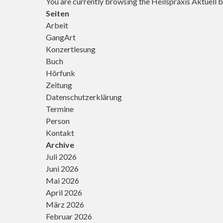
You are currently browsing the
Heilspraxis Aktuell
b
nüchtern fest.
trainierten
Seiten
Er ist Pfarrer,
Sportler völlig
Arbeit
PR-Berater
außer Puste.
und
GangArt
Doch manche
Webmaster
Konzertlesung
kämpfen
der
länger. Jakob
Buch
millionenfach
ist so einer: Er
Hörfunk
[…]
ringt die
Zeitung
ganze Nacht
Datenschutzerklärung
ohne Pause.
Termine
Dabei war er
doch ein
Person
Muttersöhnchen!
Kontakt
Über das
Archive
Muttersöhnchen
Juli 2026
im Kampf
Juni 2026
berichtet
Georg
Mai 2026
Magirius […]
April 2026
März 2026
Februar 2026