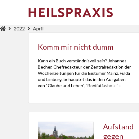
2022
April
Komm mir nicht dumm
Kann ein Buch verständnisvoll sein? Johannes
Becher, Chefredakteur der Zentralredaktion der
Wochenzeitungen für die Bistümer Mainz, Fulda
und Limburg, behauptet das in den Ausgaben
von “Glaube und Leben”, “Bonifatiusbote” und
“Der Sonntag” vom 17. April 2022. Denn „Meine
Bibel“ von Georg Magirius – das sei ein solches
Buch, schreibt er in der Rubrik Lesbar, in […]
Aufstand
gegen