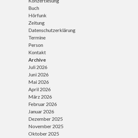
Konzertlesung
für eine
Adventswanderu
Buch
2022 in
Hörfunk
Amorbach
Zeitung
angemeldet
Datenschutzerklärung
haben.
Termine
Geleitet wird
sie von
Person
Andreas
Kontakt
Steffel von
Archive
der
Juli 2026
Katholischen
Juni 2026
Erwachsenenbild
Dekanat
Mai 2026
Mergentheim
April 2026
und Georg
März 2026
Magirius von
Februar 2026
GangART,
Januar 2026
“einem […]
Dezember 2025
November 2025
Oktober 2025