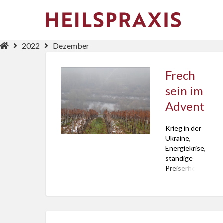
2022
Dezember
Frech
sein im
Advent
Krieg in der
Ukraine,
Energiekrise,
ständige
Preiserhöhungen.
Die Stimmung
ist getrübt.
Wie trotzdem
Stimmung vor
Weihnachten