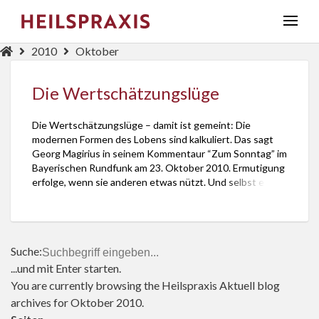
2010
Oktober
Die Wertschätzungslüge
Die Wertschätzungslüge – damit ist gemeint: Die
modernen Formen des Lobens sind kalkuliert. Das sagt
Georg Magirius in seinem Kommentaur “Zum Sonntag” im
Bayerischen Rundfunk am 23. Oktober 2010. Ermutigung
erfolge, wenn sie anderen etwas nützt. Und selbst ein
Wort wie Liebe werde kurzer Hand als Instrument
eingesetzt zur Steigerung von Gewinnen. Wer solche
Gesten […]
Suche:
...und mit Enter starten.
You are currently browsing the
Heilspraxis Aktuell
blog
archives for Oktober 2010.