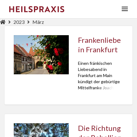
2023
März
Frankenliebe
in Frankfurt
Einen fränkischen
Liebesabend in
Frankfurt am Main
kündigt der gebürtige
Mittelfranke Joachim
Preiser an, Pfarrer der
Evangelischen
Kirchengemeinden
Frankfurt-Nied und
Frankfurt-Griesheim.
Die Zutaten:
Die Richtung
Ausdrucksstarke
Fotos, verblüffende