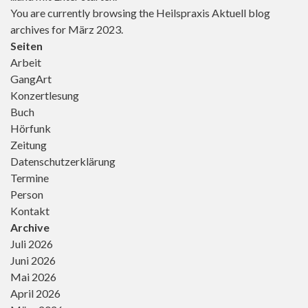
You are currently browsing the
Heilspraxis Aktuell
Franken verlegt. Seit
blog
1994 war er für den
archives for März 2023.
Verlag tätig, zunächst
Seiten
als Werbeleiter, später
Arbeit
als Verlagsleiter, seit
GangArt
2000 als
Konzertlesung
Geschäftsführer. […]
Buch
Hörfunk
Zeitung
Datenschutzerklärung
Termine
Person
Kontakt
Archive
Juli 2026
Juni 2026
Mai 2026
April 2026