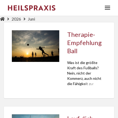
2026
Juni
Therapie-
Empfehlung
Ball
Was ist die größte
Kraft des Fußballs?
Nein, nicht der
Kommerz, auch nicht
die Fähigkeit zur
Medienkanal-
Verstopfung oder die
Anstiftung zu einem
nie endenden
sportlichen Ehrgeiz.
Stärker als das alles ist