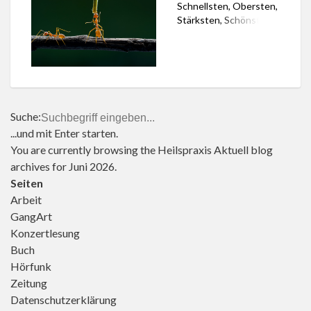
Schnellsten, Obersten,
Stärksten, Schönsten
und Lautesten.
Allerdings geht auch
eine Anziehungskraft
von nicht ganz so
bekannten Menschen
und Begebenheiten
Suche:
aus, sogar von
Winzigem, von den
...und mit Enter starten.
Leisen, der Anti-
You are currently browsing the
Heilspraxis Aktuell
blog
Prominenz. Darauf
archives for Juni 2026.
deutet das
Seiten
Besucheraufkommen
Arbeit
der Internetpräsenz
des freiberuflich
GangArt
tätigen Theologen und
Konzertlesung
Schriftstellers Georg
Buch
Magirius hin. Im Monat
Hörfunk
Mai 2026 besuchten
Zeitung
[…]
Datenschutzerklärung