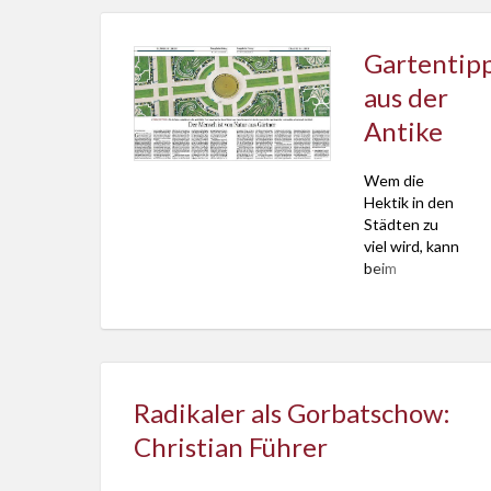
lustvolle […]
Gartentip
aus der
Antike
Wem die
Hektik in den
Städten zu
viel wird, kann
beim
Gartenenthusiast
Horaz aus
dem 1.
Jahrhundert
vor Christus
Ruhe finden.
Radikaler als Gorbatschow:
Er wollte sich
Christian Führer
in den
Städten nicht
hin- und