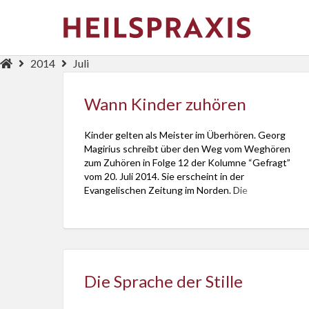
2014
Juli
Wann Kinder zuhören
Kinder gelten als Meister im Überhören. Georg
Magirius schreibt über den Weg vom Weghören
zum Zuhören in Folge 12 der Kolumne “Gefragt”
vom 20. Juli 2014. Sie erscheint in der
Evangelischen Zeitung im Norden. Die
Redaktion hat Sven Kriszio. Der Beitrag “Wann
Kinder zuhören” Kinder gelten als Meister im
Überhören: Wenn sie nicht schlafen wollen, […]
Die Sprache der Stille