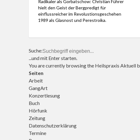
Radikaler als Gorbatschow: Christian Führer
herschieben
hielt den Geist der Bergpredigt für
lassen. Darauf
einflussreicher im Revolustionsgeschehen
weist Georg
1989 als Glasnost und Perestroika.
Magirius in
der
Evangelischen
Zeitung vom
29. Juni 2014
Suche:
hin. In dem
...und mit Enter starten.
Beitrag reicht
You are currently browsing the
Heilspraxis Aktuell
b
er außerdem
Seiten
Gartentipps
Arbeit
aus der
Antike […]
GangArt
Konzertlesung
Buch
Hörfunk
Zeitung
Datenschutzerklärung
Termine