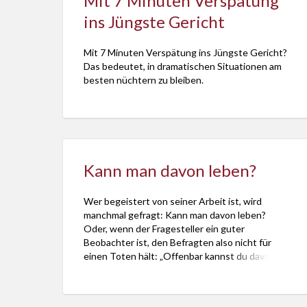
Mit 7 Minuten Verspätung
für dieses
Glücksverständni
ins Jüngste Gericht
seien die
Puhdys. In
Mit 7 Minuten Verspätung ins Jüngste Gericht?
“Die Legende
Das bedeutet, in dramatischen Situationen am
von Paul und
besten nüchtern zu bleiben.
Paula”, […]
Kann man davon leben?
Wer begeistert von seiner Arbeit ist, wird
manchmal gefragt: Kann man davon leben?
Oder, wenn der Fragesteller ein guter
Beobachter ist, den Befragten also nicht für
einen Toten hält: „Offenbar kannst du davon
leben!?“ Die, die so fragen, atmen dann
mitunter schwer, wirken fahrig, wie kurz vor dem
Herzinfarkt. Das lässt vermuten: Über das