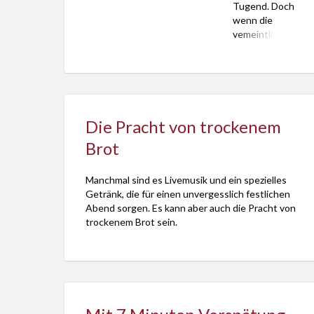
Tugend. Doch
wenn die
vemeintliche
Gelassenheit
zur Lähmung
wird, sollte
man das Glück
erkämpfen.
Das sagt
Die Pracht von trockenem
Georg
Brot
Magirius in
seinem
Beitrag “Die
Manchmal sind es Livemusik und ein spezielles
Legende vom
Getränk, die für einen unvergesslich festlichen
Glück ohne
Abend sorgen. Es kann aber auch die Pracht von
Ende”. Er hat
trockenem Brot sein.
sie der
Evangelischen
Zeitung vom
13. Juli 2014
veröffentlicht.
Beispielhaft