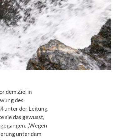
or dem Ziel in
chwung des
4 unter der Leitung
e sie das gewusst,
o gegangen. „Wegen
nderung unter dem