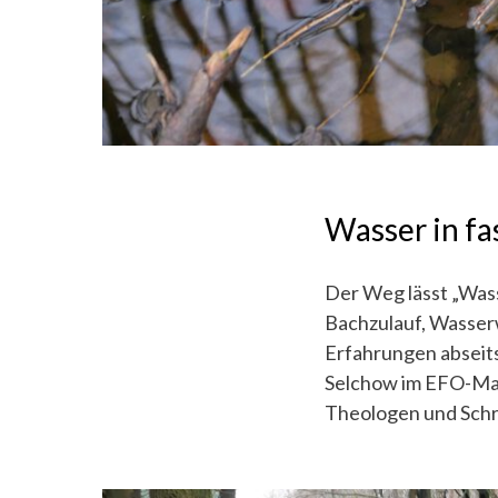
Wasser in fa
Der Weg lässt „Wasse
Bachzulauf, Wasser
Erfahrungen abseits
Selchow im EFO-Mag
Theologen und Schri