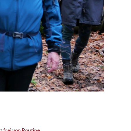
ht
frei von Routine
.