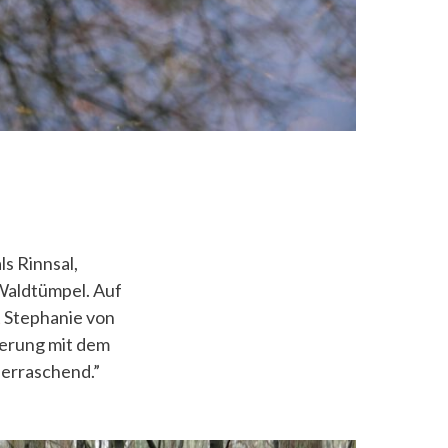
ls Rinnsal,
Waldtümpel. Auf
t
Stephanie von
derung mit dem
berraschend.”