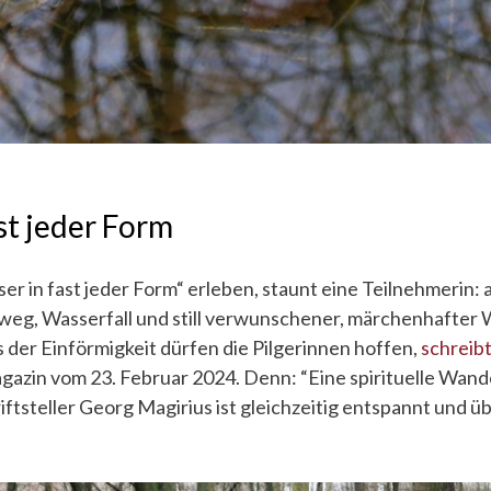
st jeder Form
r in fast jeder Form“ erleben, staunt eine Teilnehmerin: a
weg, Wasserfall und still verwunschener, märchenhafter 
 der Einförmigkeit dürfen die Pilgerinnen hoffen,
schreib
azin vom 23. Februar 2024. Denn: “Eine spirituelle Wan
ftsteller Georg Magirius ist gleichzeitig entspannt und ü