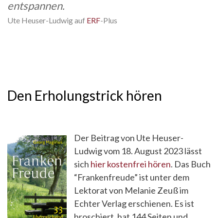
entspannen.
Ute Heuser-Ludwig auf
ERF
-Plus
Den Erholungstrick hören
Der Beitrag von Ute Heuser-
Ludwig vom 18. August 2023 lässt
sich
hier kostenfrei hören
. Das Buch
“Frankenfreude” ist unter dem
Lektorat von Melanie Zeuß im
Echter Verlag erschienen. Es ist
broschiert, hat 144 Seiten und