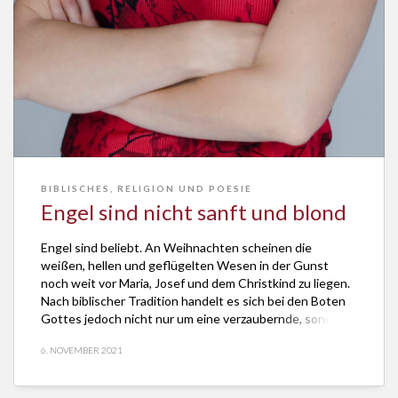
BIBLISCHES
,
RELIGION UND POESIE
Engel sind nicht sanft und blond
Engel sind beliebt. An Weihnachten scheinen die
weißen, hellen und geflügelten Wesen in der Gunst
noch weit vor Maria, Josef und dem Christkind zu liegen.
Nach biblischer Tradition handelt es sich bei den Boten
Gottes jedoch nicht nur um eine verzaubernde, sondern
oft gehörig polternde Spezies. Denn sie verweisen auf
6. NOVEMBER 2021
das Heilige, von dem der […]