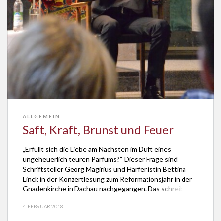
ALLGEMEIN
Saft, Kraft, Brunst und Feuer
„Erfüllt sich die Liebe am Nächsten im Duft eines
ungeheuerlich teuren Parfüms?“ Dieser Frage sind
Schriftsteller Georg Magirius und Harfenistin Bettina
Linck in der Konzertlesung zum Reformationsjahr in der
Gnadenkirche in Dachau nachgegangen. Das schreibt die
Süddeutsche Zeitung vom 21. Juni 2017. Weil die Bibel
4. FEBRUAR 2018
für Luther kein stummer Text gewesen ist, seien Linck
und Magirius […]