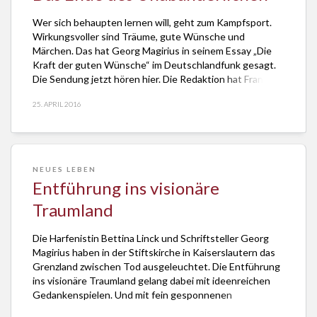
Wer sich behaupten lernen will, geht zum Kampfsport.
Wirkungsvoller sind Träume, gute Wünsche und
Märchen. Das hat Georg Magirius in seinem Essay „Die
Kraft der guten Wünsche“ im Deutschlandfunk gesagt.
Die Sendung jetzt hören hier. Die Redaktion hat Frank-
Michael Theuer. Traumhaftes könne in der Welt der
25. APRIL 2016
Kämpfe und Debatten nichts ausrichten, heißt es oft.
Dabei […]
NEUES LEBEN
Entführung ins visionäre
Traumland
Die Harfenistin Bettina Linck und Schriftsteller Georg
Magirius haben in der Stiftskirche in Kaiserslautern das
Grenzland zwischen Tod ausgeleuchtet. Die Entführung
ins visionäre Traumland gelang dabei mit ideenreichen
Gedankenspielen. Und mit fein gesponnenen
melodischen Fäden in bestechender Präzision. So