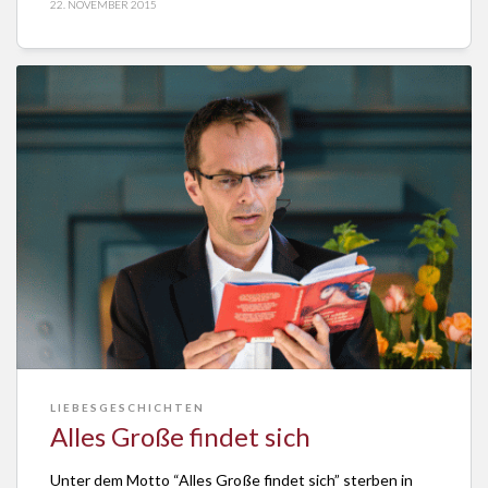
22. NOVEMBER 2015
schreibt es Reiner Henn in der Rheinpfalz vom 9.
November 2015 über die Konzertlesung unter dem […]
LIEBESGESCHICHTEN
Alles Große findet sich
Unter dem Motto “Alles Große findet sich” sterben in