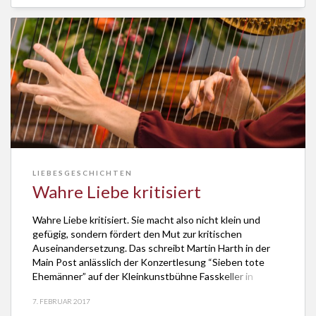
LIEBESGESCHICHTEN
Wahre Liebe kritisiert
Wahre Liebe kritisiert. Sie macht also nicht klein und
gefügig, sondern fördert den Mut zur kritischen
Auseinandersetzung. Das schreibt Martin Harth in der
Main Post anlässlich der Konzertlesung “Sieben tote
Ehemänner” auf der Kleinkunstbühne Fasskeller in
Marktheidenfeld. Zum Valentinstag habe der
7. FEBRUAR 2017
Schriftsteller und Theologe Georg Magirius auf biblische