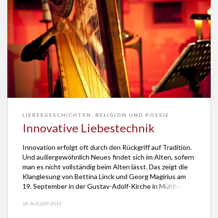
LIEBESGESCHICHTEN
,
RELIGION UND POESIE
Innovative Liebestechnik
Innovation erfolgt oft durch den Rückgriff auf Tradition.
Und außergewöhnlich Neues findet sich im Alten, sofern
man es nicht vollständig beim Alten lässt. Das zeigt die
Klanglesung von Bettina Linck und Georg Magirius am
19. September in der Gustav-Adolf-Kirche in Mühlheim-
Dietesheim. Die Konzertharfenistin und der
18. AUGUST 2015
Schriftsteller umspielen das Thema aller Themen mithilfe
einer innovativen Liebestechnik. […]