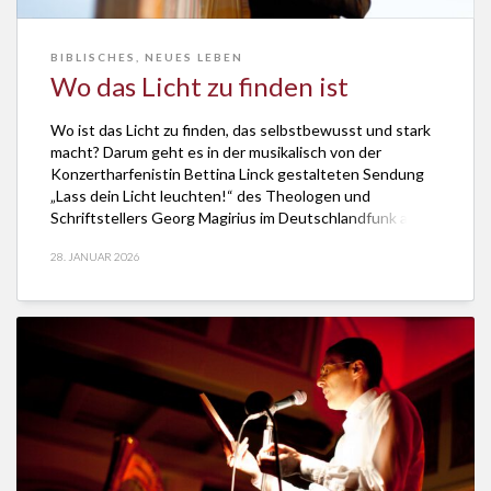
BIBLISCHES
,
NEUES LEBEN
Wo das Licht zu finden ist
Wo ist das Licht zu finden, das selbstbewusst und stark
macht? Darum geht es in der musikalisch von der
Konzertharfenistin Bettina Linck gestalteten Sendung
„Lass dein Licht leuchten!“ des Theologen und
Schriftstellers Georg Magirius im Deutschlandfunk am 1.
Februar 2026. Die Sendung ist jetzt als Podcast hörbar
28. JANUAR 2026
und das Manuskript lesbar hier. Für den Ton […]