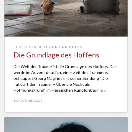
BIBLISCHES
,
RELIGION UND POESIE
Die Grundlage des Hoffens
Die Welt der Träume ist die Grundlage des Hoffens. Das
werde im Advent deutlich, einer Zeit des Träumens,
behauptet Georg Magirius mit seiner Sendung “Die
Tatkraft der Träumer – Über die Nacht als
Hoffnungsgrund” im Hessischen Rundfunk auf hr2. Es
sprechen Christian Klischat und Viola Pobitschka, Harfe
16. NOVEMBER 2023
spielt Bettina Linck, die Redaktion hat Dr. Lothar […]