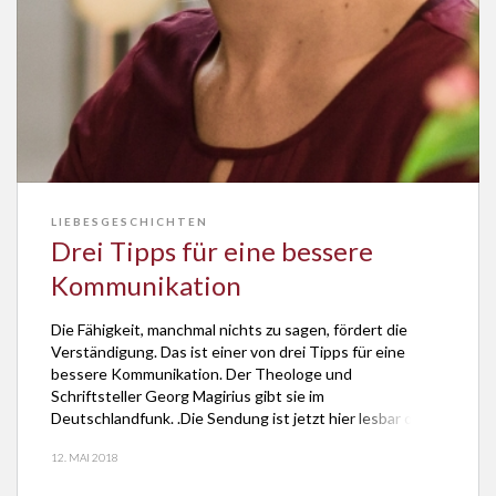
LIEBESGESCHICHTEN
Drei Tipps für eine bessere
Kommunikation
Die Fähigkeit, manchmal nichts zu sagen, fördert die
Verständigung. Das ist einer von drei Tipps für eine
bessere Kommunikation. Der Theologe und
Schriftsteller Georg Magirius gibt sie im
Deutschlandfunk. .Die Sendung ist jetzt hier lesbar oder
hörbar. Manchmal gar nichts sagen: Damit hinterfragt er
12. MAI 2018
die typische Empfehlung für eine bessere
Verständigung, die lautet: “Reden, reden, […]