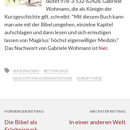
lautet 978-3-532-62428. Gabriele
Wohmann, die als Königin der
Kurzgeschichte gilt, schreibt: “Mit diesem Buch kann
man wie mit der Bibel umgehen, einzelne Kapitel
aufschlagen und dann lesen und sich ermutigen
lassen von Magirius’ höchst eigenwilliger Medizin.”
Das Nachwort von Gabriele Wohmann ist
hier
.
ANGELIKA FRIES
BETTINA LINCK
ERLEUCHTUNG IN DER KAFFEETASSE
ROBERT FOEDE
VORHERIGER BEITRAG
NÄCHSTER BEITRAG
Die Bibel als
In einer anderen Welt
Erlebnispark