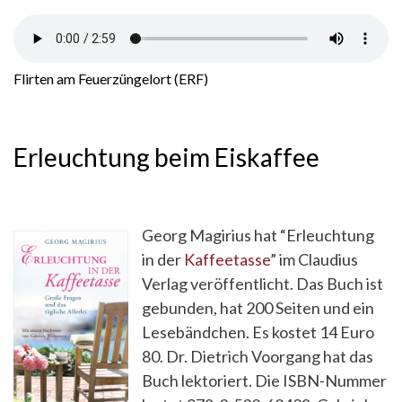
Flirten am Feuerzüngelort (ERF)
Erleuchtung beim Eiskaffee
Georg Magirius hat “Erleuchtung
in der
Kaffee
t
asse
” im Claudius
Verlag veröffentlicht. Das Buch ist
gebunden, hat 200 Seiten und ein
Lesebändchen. Es kostet 14 Euro
80. Dr. Dietrich Voorgang hat das
Buch lektoriert. Die ISBN-Nummer