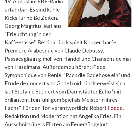
19. August im ERF-Radio
erfahrbar. Es sind kühle
Kicks für heiße Zeiten.
Georg Magirius liest aus
“Erleuchtung in der
Kaffeetasse”. Bettina Linck spielt Konzertharfe:
Première Arabesque von Claude Debussy,
Passacaglia in g-moll von Händel und Chansons de mai
von Haselmans. Außerdem zu hören: Piece
Symphonique von Renié, “Pack die Badehose ein” und
Etude de concert von Godefroid. Linck erweist sich
laut Stefanie Steinert vom Darmstädter Echo “mit
brillantem, feinfühligem Spiel als Meisterin ihres
Fachs”. Für den Ton verantwortlich: Robert
Foede
.
Redaktion und Moderation hat Angelika Fries. Ein
Ausschnitt übers Flirten am Feuerzüngelort: