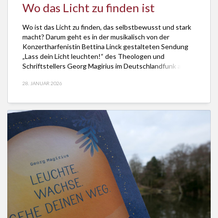
Wo das Licht zu finden ist
Wo ist das Licht zu finden, das selbstbewusst und stark
macht? Darum geht es in der musikalisch von der
Konzertharfenistin Bettina Linck gestalteten Sendung
„Lass dein Licht leuchten!“ des Theologen und
Schriftstellers Georg Magirius im Deutschlandfunk am 1.
Februar 2026. Die Sendung ist jetzt als Podcast hörbar
28. JANUAR 2026
und das Manuskript lesbar hier. Für den Ton […]