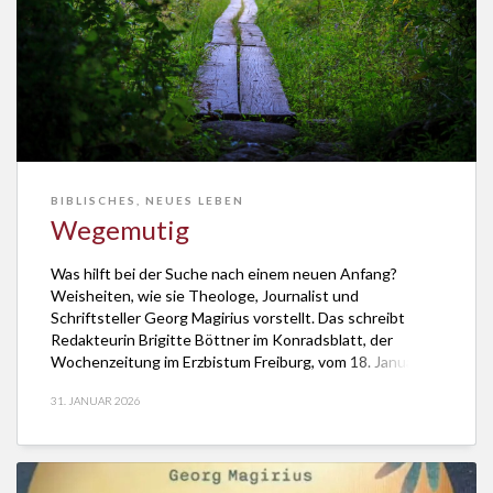
BIBLISCHES
,
NEUES LEBEN
Wegemutig
Was hilft bei der Suche nach einem neuen Anfang?
Weisheiten, wie sie Theologe, Journalist und
Schriftsteller Georg Magirius vorstellt. Das schreibt
Redakteurin Brigitte Böttner im Konradsblatt, der
Wochenzeitung im Erzbistum Freiburg, vom 18. Januar
2026 in ihrem Beitrag „Wegemutig“. Die Weisheiten
31. JANUAR 2026
seien „Ermutigungen fürs Anfangen, für lähmende
Zeiten und das Weitergehen.“ Inspiriert sind sie von […]