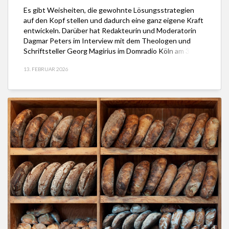
Es gibt Weisheiten, die gewohnte Lösungsstrategien
auf den Kopf stellen und dadurch eine ganz eigene Kraft
entwickeln. Darüber hat Redakteurin und Moderatorin
Dagmar Peters im Interview mit dem Theologen und
Schriftsteller Georg Magirius im Domradio Köln am 30.
Januar 2026 gesprochen. Quelle guter Fragen In seinem
13. FEBRUAR 2026
gerade im Coppenrath Verlag veröffentlichten Buch
„Leuchte. Wachse. Gehe […]