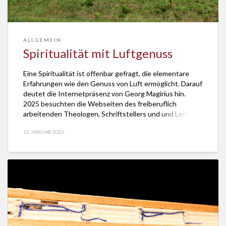
ALLGEMEIN
Spiritualität mit Luftgenuss
Eine Spiritualität ist offenbar gefragt, die elementare
Erfahrungen wie den Genuss von Luft ermöglicht. Darauf
deutet die Internetpräsenz von Georg Magirius hin.
2025 besuchten die Webseiten des freiberuflich
arbeitenden Theologen, Schriftstellers und und Leiters
spiritueller Tages-Wanderungen 615.000 Interessierte,
12. JANUAR 2026
fast doppelt so viele wie im Jahr zuvor. Es waren
durchschnittlich 1685 täglich. Damit zählt die
Internetpräsenz […]