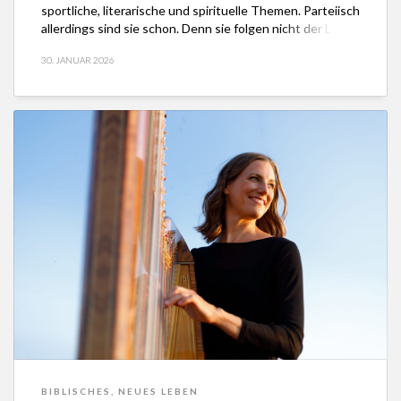
sportliche, literarische und spirituelle Themen. Parteiisch
allerdings sind sie schon. Denn sie folgen nicht der Logik
des Fressens und Gefressen-Werdens. Eher schon geht
30. JANUAR 2026
es um die Frage, wie sich genussvoll essen lässt. Indem
man zum […]
BIBLISCHES
,
NEUES LEBEN