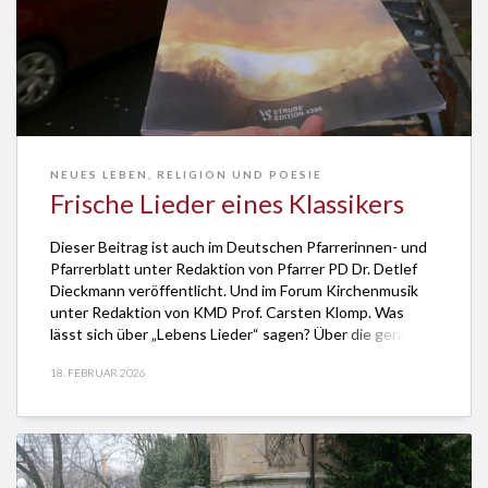
NEUES LEBEN
,
RELIGION UND POESIE
Frische Lieder eines Klassikers
Dieser Beitrag ist auch im Deutschen Pfarrerinnen- und
Pfarrerblatt unter Redaktion von Pfarrer PD Dr. Detlef
Dieckmann veröffentlicht. Und im Forum Kirchenmusik
unter Redaktion von KMD Prof. Carsten Klomp. Was
lässt sich über „Lebens Lieder“ sagen? Über die gerade
im Strube Verlag veröffentlichten neuen Verse des
18. FEBRUAR 2026
Poeten und Pfarrers Friedrich Karl Barth, vertont und für
[…]