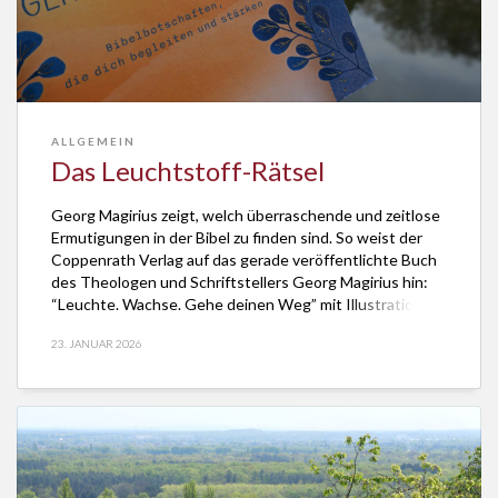
ALLGEMEIN
Das Leuchtstoff-Rätsel
Georg Magirius zeigt, welch überraschende und zeitlose
Ermutigungen in der Bibel zu finden sind. So weist der
Coppenrath Verlag auf das gerade veröffentlichte Buch
des Theologen und Schriftstellers Georg Magirius hin:
“Leuchte. Wachse. Gehe deinen Weg” mit Illustrationen
von Marie zu Dohna. In dem Buch geht es um Worte und
23. JANUAR 2026
Gedanken, die lichtvoll sind und […]