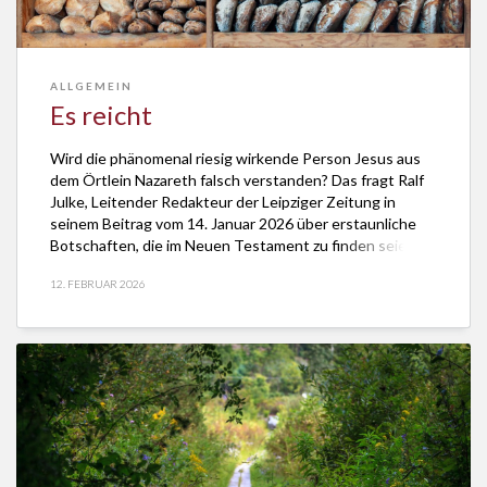
ALLGEMEIN
Es reicht
Wird die phänomenal riesig wirkende Person Jesus aus
dem Örtlein Nazareth falsch verstanden? Das fragt Ralf
Julke, Leitender Redakteur der Leipziger Zeitung in
seinem Beitrag vom 14. Januar 2026 über erstaunliche
Botschaften, die im Neuen Testament zu finden seien.
Inspiriert sind seine Überlegungen zu dem, was reicht
12. FEBRUAR 2026
und den Reichtum eines Menschen ausmacht, von Georg
[…]