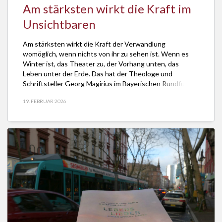
Am stärksten wirkt die Kraft im
Unsichtbaren
Am stärksten wirkt die Kraft der Verwandlung
womöglich, wenn nichts von ihr zu sehen ist. Wenn es
Winter ist, das Theater zu, der Vorhang unten, das
Leben unter der Erde. Das hat der Theologe und
Schriftsteller Georg Magirius im Bayerischen Rundfunk
am 19. Feburar 2026 gesagt. Seine Überlegungen über
19. FEBRUAR 2026
die Macht der Verwandlung hat der […]