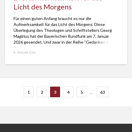
Licht des Morgens
Für einen guten Anfang braucht es nur die
Aufmerksamkeit für das Licht des Morgens. Diese
Überlegung des Theologen und Schriftstellers Georg
Magirius hat der Bayerischen Rundfunk am 7. Januar
2026 gesendet. Und zwar in der Reihe “Gedanken zum
Tag” auf BR1 und BR2. Fürs Anfangen müsse man also
8. JANUAR 2026
noch nicht mal spurtstark sein. Einen guten […]
1
2
3
4
5
…
63