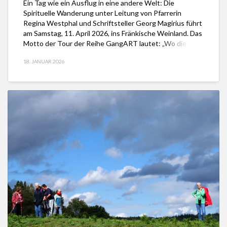
Ein Tag wie ein Ausflug in eine andere Welt: Die
Spirituelle Wanderung unter Leitung von Pfarrerin
Regina Westphal und Schriftsteller Georg Magirius führt
am Samstag, 11. April 2026, ins Fränkische Weinland. Das
Motto der Tour der Reihe GangART lautet: „Wo die
Seele Frieden findet“. — Ein Rückblick auf die Tour ist
18. JANUAR 2026
hier. – Die Gruppe […]