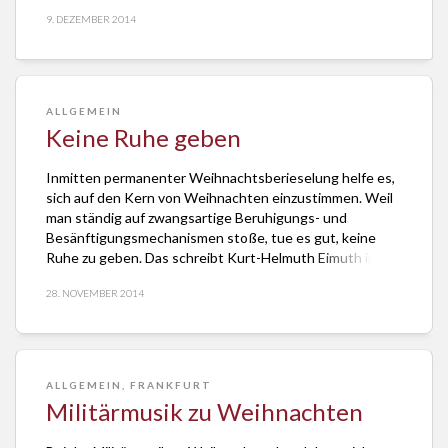
Erzählungen der Weltgeschichte. Sie beginnt so: „Es
9. DEZEMBER 2014
begab sich aber zu der Zeit …“. Die Weihnachtserzählung
nach Lukas […]
ALLGEMEIN
Keine Ruhe geben
Inmitten permanenter Weihnachtsberieselung helfe es,
sich auf den Kern von Weihnachten einzustimmen. Weil
man ständig auf zwangsartige Beruhigungs- und
Besänftigungsmechanismen stoße, tue es gut, keine
Ruhe zu geben. Das schreibt Kurt-Helmuth Eimuth in
seinem Beitrag “Keine Ruhe geben” in der
28. NOVEMBER 2014
Dezemberausgabe der Zeitung “Evangelisches
Frankfurt”. Er verweist dabei auf das Buch “Dies soll euch
ein […]
ALLGEMEIN
,
FRANKFURT
Militärmusik zu Weihnachten