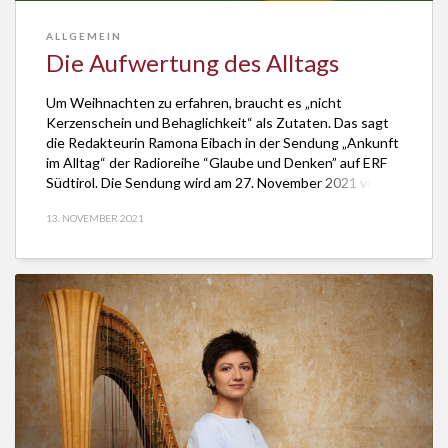
ALLGEMEIN
Die Aufwertung des Alltags
Um Weihnachten zu erfahren, braucht es „nicht
Kerzenschein und Behaglichkeit“ als Zutaten. Das sagt
die Redakteurin Ramona Eibach in der Sendung „Ankunft
im Alltag“ der Radioreihe “Glaube und Denken” auf ERF
Südtirol. Die Sendung wird am 27. November 2021 von
11.00 bis 12.00 Uhr ausgestrahlt. Idyllische Zustände
13. NOVEMBER 2021
kann man laut Eibach ohnehin nicht herstellen, wenn […]