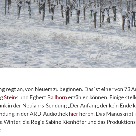
 regt an, von Neuem zu beginnen. Das ist einer von 73 
rg
Steins
und Egbert
Ballhorn
erzählen können. Einige stell
nk in der Neujahrs-Sendung „Der Anfang, der kein Ende 
Sendung in der ARD-Audiothek
hier hören
. Das Manuskript 
e Winter, die Regie Sabine Kienhöfer und das Produktio
.