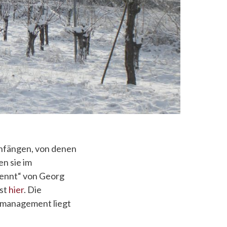
Anfängen, von denen
en sie im
kennt“ von Georg
ist
hier
. Die
nsmanagement liegt