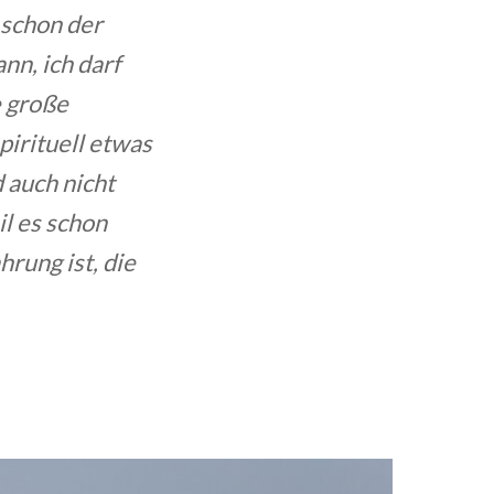
 schon der
ann, ich
darf
e große
pirituell etwas
 auch nicht
l es schon
hrung ist, die