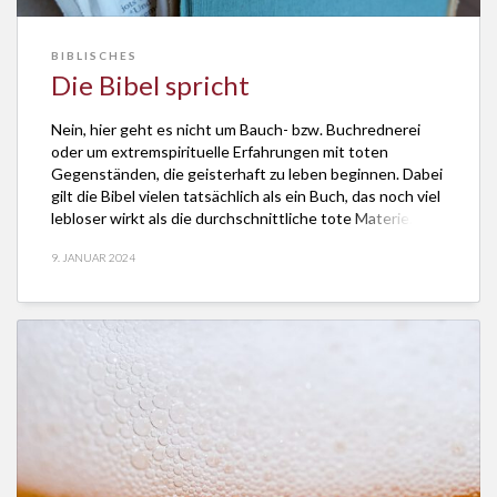
BIBLISCHES
Die Bibel spricht
Nein, hier geht es nicht um Bauch- bzw. Buchrednerei
oder um extremspirituelle Erfahrungen mit toten
Gegenständen, die geisterhaft zu leben beginnen. Dabei
gilt die Bibel vielen tatsächlich als ein Buch, das noch viel
lebloser wirkt als die durchschnittliche tote Materie. Mag
es auch das mit Abstand meistverkaufte Buch der Welt
9. JANUAR 2024
sein. Doch in einem Land […]