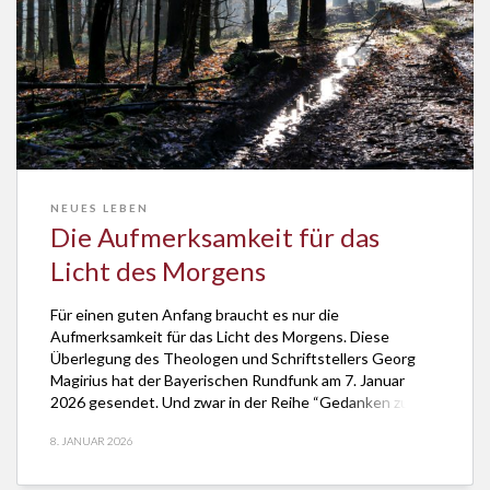
NEUES LEBEN
Die Aufmerksamkeit für das
Licht des Morgens
Für einen guten Anfang braucht es nur die
Aufmerksamkeit für das Licht des Morgens. Diese
Überlegung des Theologen und Schriftstellers Georg
Magirius hat der Bayerischen Rundfunk am 7. Januar
2026 gesendet. Und zwar in der Reihe “Gedanken zum
Tag” auf BR1 und BR2. Fürs Anfangen müsse man also
8. JANUAR 2026
noch nicht mal spurtstark sein. Einen guten […]