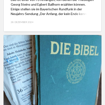
Georg Steins und Egbert Ballhorn erzählen können.
Einige stellen sie im Bayerischen Rundfunk in der
Neujahrs-Sendung „Der Anfang, der kein Ende kennt“
von Georg Magirius vor. Die Sendung in der ARD-
28. DEZEMBER 2024
Audiothek hier hören. Das Manuskript ist hier. […]