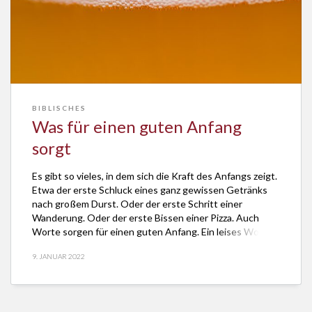
BIBLISCHES
Was für einen guten Anfang
sorgt
Es gibt so vieles, in dem sich die Kraft des Anfangs zeigt.
Etwa der erste Schluck eines ganz gewissen Getränks
nach großem Durst. Oder der erste Schritt einer
Wanderung. Oder der erste Bissen einer Pizza. Auch
Worte sorgen für einen guten Anfang. Ein leises Wort
allerdings ist meist stärker als ein Befehl. Das schreibt
9. JANUAR 2022
Georg […]