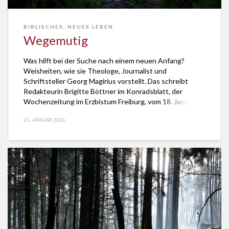
BIBLISCHES
,
NEUES LEBEN
Wegemutig
Was hilft bei der Suche nach einem neuen Anfang?
Weisheiten, wie sie Theologe, Journalist und
Schriftsteller Georg Magirius vorstellt. Das schreibt
Redakteurin Brigitte Böttner im Konradsblatt, der
Wochenzeitung im Erzbistum Freiburg, vom 18. Januar
2026 in ihrem Beitrag „Wegemutig“. Die Weisheiten
31. JANUAR 2026
seien „Ermutigungen fürs Anfangen, für lähmende
Zeiten und das Weitergehen.“ Inspiriert sind sie von […]