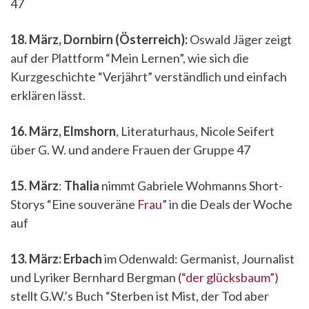
47
18. März, Dornbirn (Österreich):
Oswald Jäger zeigt
auf der Plattform “Mein Lernen”, wie sich die
Kurzgeschichte “Verjährt” verständlich und einfach
erklären lässt.
16. März, Elmshorn
, Literaturhaus, Nicole Seifert
über G. W. und andere Frauen der Gruppe 47
15
.
März
:
Thalia
nimmt Gabriele Wohmanns Short-
Storys “Eine souveräne
Frau
” in die Deals der Woche
auf
13. März: Erbach
im Odenwald: Germanist, Journalist
und Lyriker Bernhard Bergman
(“der glücksbaum”)
stellt G.W.’s Buch “Sterben ist Mist, der Tod aber