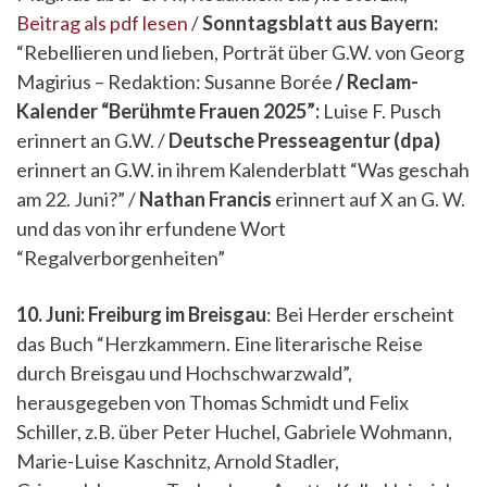
Beitrag als pdf lesen
/
Sonntagsblatt aus Bayern:
“Rebellieren und lieben, Porträt über G.W. von Georg
Magirius – Redaktion: Susanne Borée
/ Reclam-
Kalender “Berühmte Frauen 2025”:
Luise F. Pusch
erinnert an G.W. /
Deutsche Presseagentur (dpa)
erinnert an G.W. in ihrem Kalenderblatt “Was geschah
am 22. Juni?” /
Nathan Francis
erinnert auf X an G. W.
und das von ihr erfundene Wort
“Regalverborgenheiten”
10. Juni: Freiburg im Breisgau
: Bei Herder erscheint
das Buch “Herzkammern. Eine literarische Reise
durch Breisgau und Hochschwarzwald”,
herausgegeben von Thomas Schmidt und Felix
Schiller, z.B. über Peter Huchel, Gabriele Wohmann,
Marie-Luise Kaschnitz, Arnold Stadler,