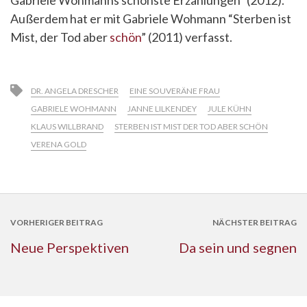
Außerdem hat er mit Gabriele Wohmann “Sterben ist
Mist, der Tod aber
schön
” (2011) verfasst.
DR. ANGELA DRESCHER
EINE SOUVERÄNE FRAU
GABRIELE WOHMANN
JANNE LILKENDEY
JULE KÜHN
KLAUS WILLBRAND
STERBEN IST MIST DER TOD ABER SCHÖN
VERENA GOLD
VORHERIGER BEITRAG
NÄCHSTER BEITRAG
Neue Perspektiven
Da sein und segnen