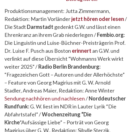
Produktionsmanagement: Jutta Zimmermann,
Redaktion: Martin Vorländer
jetzt hören oder lesen
/
Die Stadt
Darmstadt
gedenkt G.W. und lässt einen
Ehrenkranz an ihrem Grab niederlegen /
Fembio.org
:
Die Linguistin und Luise-Büchner-Preisträgerin Prof.
Dr. Luise F. Pusch aus Boston
erinnert
an G.W. und
verlinkt auf diese Übersicht “Wohmanns Werk wirkt
weiter 2025” /
Radio Berlin Brandenburg:
“Fragezeichen Gott – Autoren und der Allerhöchste”
– Feature von Georg Magirius mit G. W. Arnold
Stadler, Andreas Maier, Redaktion: Anne Winter
Sendung nachhören und nachlesen
/
Norddeutscher
Rundfunk:
G. W. liest im NDR in Lauter Lyrik “Die
Abfahrtstafel” /
Wochenzeitung “Die
Kirche
“Aufsässige Liebe” – Porträt von Georg
Magirius über G. W., Redaktion: Sibylle Sterzik,