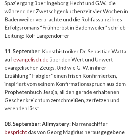
Spaziergang über Ingeborg Hecht und G.W., die
während der Zwetschgenkuchenzeit vier Wochen in
Badenweiler verbrachte und die Rohfassung ihres
Erfolgsromans “Frühherbst in Badenweiler” schrieb –
Leitung: Rolf Langendörfer
11
.
September
: Kunsthistoriker Dr. Sebastian Watta
auf
evangelisch.de
über den Wert und Unwert
evangelischen Zeugs. Und wie G. W. in ihrer
Erzählung “Habgier” einen frisch Konfirmierten,
inspiriert vom seinem Konfirmationsspruch aus dem
Prophetenbuch Jesaja, all den gerade erhaltenen
Geschenkreichtum zerschmeißen, zerfetzen und
verenden lässt
08. September
:
Allmystery
: Narrenschiffer
bespricht
das von Georg Magirius herausgegebene