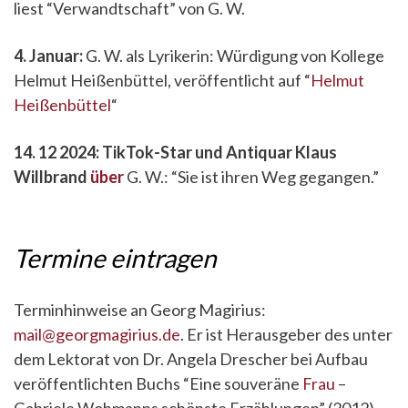
liest “Verwandtschaft” von G. W.
4. Januar:
G. W. als Lyrikerin: Würdigung von Kollege
Helmut Heißenbüttel, veröffentlicht auf “
Helmut
Heißenbüttel
“
14. 12 2024: TikTok-Star und Antiquar Klaus
Willbrand
über
G. W.: “Sie ist ihren Weg gegangen.”
Termine eintragen
Terminhinweise an Georg Magirius:
mail@georgmagirius.de
. Er ist Herausgeber des unter
dem Lektorat von Dr. Angela Drescher bei Aufbau
veröffentlichten Buchs “Eine souveräne
Frau
–
Gabriele Wohmanns schönste Erzählungen” (2012).