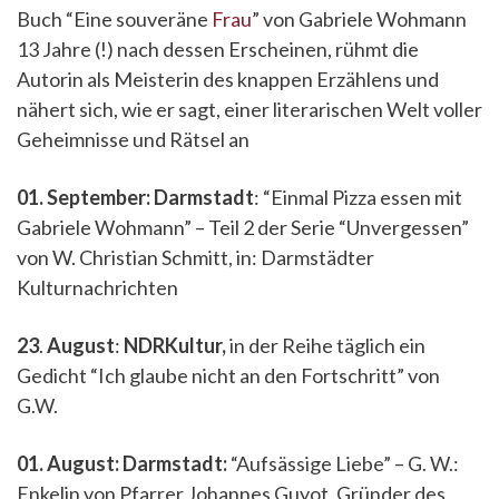
Buch “Eine souveräne
Frau
” von Gabriele Wohmann
13 Jahre (!) nach dessen Erscheinen, rühmt die
Autorin als Meisterin des knappen Erzählens und
nähert sich, wie er sagt, einer literarischen Welt voller
Geheimnisse und Rätsel an
01. September: Darmstadt
: “Einmal Pizza essen mit
Gabriele Wohmann” – Teil 2 der Serie “Unvergessen”
von W. Christian Schmitt, in: Darmstädter
Kulturnachrichten
23
.
August
:
NDRKultur,
in der Reihe täglich ein
Gedicht “Ich glaube nicht an den Fortschritt” von
G.W.
01. August: Darmstadt:
“Aufsässige Liebe” – G. W.:
Enkelin von Pfarrer Johannes Guyot, Gründer des