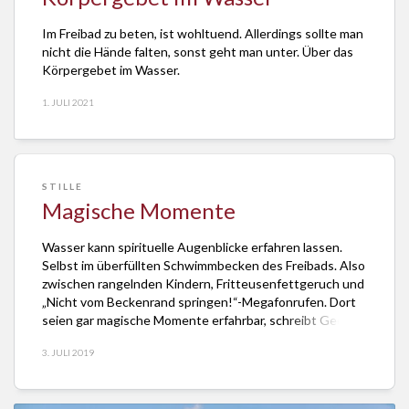
Im Freibad zu beten, ist wohltuend. Allerdings sollte man
nicht die Hände falten, sonst geht man unter. Über das
Körpergebet im Wasser.
1. JULI 2021
STILLE
Magische Momente
Wasser kann spirituelle Augenblicke erfahren lassen.
Selbst im überfüllten Schwimmbecken des Freibads. Also
zwischen rangelnden Kindern, Fritteusenfettgeruch und
„Nicht vom Beckenrand springen!“-Megafonrufen. Dort
seien gar magische Momente erfahrbar, schreibt Georg
Magirius in “Die Kirche”, der evangelischen
3. JULI 2019
Wochenzeitung für Berlin und Brandenburg und
schlesische Oberlausitz. Die Magie des Freibads beruhe
darin, dass es die meiste Zeit […]