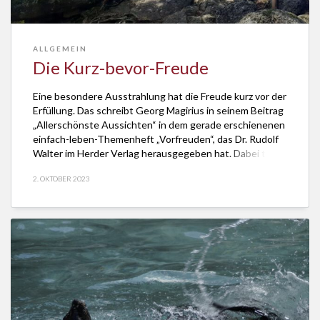
ALLGEMEIN
Die Kurz-bevor-Freude
Eine besondere Ausstrahlung hat die Freude kurz vor der
Erfüllung. Das schreibt Georg Magirius in seinem Beitrag
„Allerschönste Aussichten“ in dem gerade erschienenen
einfach-leben-Themenheft „Vorfreuden“, das Dr. Rudolf
Walter im Herder Verlag herausgegeben hat. Dabei teilt
sich die “Kurz-bevor-Freude” bei relativ alltäglichen
2. OKTOBER 2023
Begebenheiten mit. Sie unterscheidet sich damit von der
Vorfreude, die etwas in weiter […]