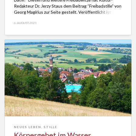
Redakteur Dr. Jerzy Staus dem Beitrag “Freibadstille” von
Georg Magirius zur Seite gestellt. Veröffentlicht ist die
unterhaltsame Annäherung an den spirituellen Sinn des
6. AUGUST 2021
Freibads im Würzburger katholischen Sonntagsblatt.
Auszug aus dem Beitrag “Freibadstille” […]
NEUES LEBEN
,
STILLE
Körpergebet im Wasser