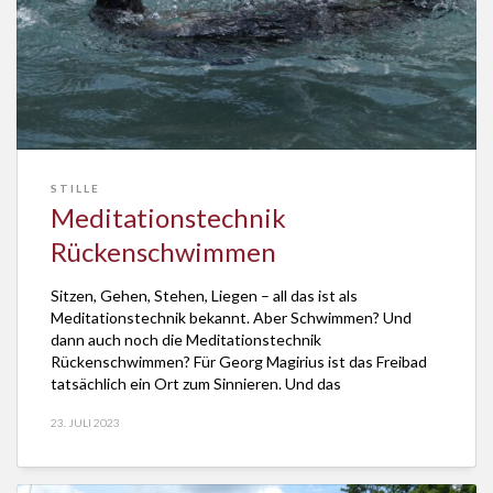
STILLE
Meditationstechnik
Rückenschwimmen
Sitzen, Gehen, Stehen, Liegen – all das ist als
Meditationstechnik bekannt. Aber Schwimmen? Und
dann auch noch die Meditationstechnik
Rückenschwimmen? Für Georg Magirius ist das Freibad
tatsächlich ein Ort zum Sinnieren. Und das
Rückenschwimmen fast so etwas wie ein Meditieren.
23. JULI 2023
Das behauptet er im Bayerischen Rundfunk in der Reihe
“Gedanken zum Tag” vom 21. Juli […]