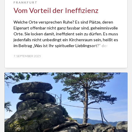
FRANKFURT
Vom Vorteil der Ineffizienz
Welche Orte versprechen Ruhe? Es sind Plätze, deren
Eigenart offenbar nicht ganz fassbar sind, geheimnisvolle
Orte. Sie locken damit, ineffizient sein zu dürfen. Es muss
jedenfalls nicht unbedingt ein Kirchenraum sein, heißt es
im Beitrag „Was ist Ihr spiritueller Lieblingsort?“ der
Ausgabe 2/2025 des EFO-Magazin der Evangelischen
7. SEPTEMBER 2025
Kirche in Frankfurt und Offenbach. Sondern? Ein
Kirchturm, […]