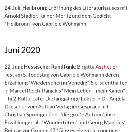
24. Juli, Heilbronn:
Eröffnung des Literaturhauses mit
Arnold Stadler, Rainer Moritz und dem Gedicht
“Heilbronn” von Gabriele Wohmann
Juni 2020
22. Juni: Hessischer Rundfunk:
Birgitta
Assheuer
liest am 5. Todestag von Gabriele Wohmann deren
Erzählung “Wiedersehen in Venedig”. Sie ist enthalten
in Marcel Reich-Ranickis “Mein Leben – mein Kanon”
– hr2-Kulturcafé: Die langjährige Lektorin Dr. Angela
Drescher vom Aufbau Verlag im Gespräch mit
Christian Sprenger über “die große Autorin”, ihre
Erzählungen als “Wundertüten” und Georg Magirius’
Beitrag zur Gruppe 47 “Ging es eigentlich nur ums