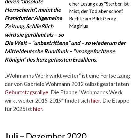
deren “absolute
einer Lesung aus “Sterben ist
Herrscherin”, meint die
Mist, der Tod aber schön”.
Frankfurter Allgemeine
Rechte am Bild: Georg
Zeitung. Schließlich
Magirius
wird sie gerühmt als – so
Die Welt – “unbestrittene” und – so wiederum der
Mitteldeutsche Rundfunk – “unangefochtene
Königin” des kurz gefassten Erzählens.
„Wohmanns Werk wirkt weiter“ ist eine Fortsetzung
der von Gabriele Wohmann 2012 selbst gestarteten
Geburtstagsrallye
. Die Etappe “Wohmanns Werk
wirkt weiter 2015-2019” findet sich
hier
. Die Etappe
für 2025 ist
hier
.
Juli
– Dezember 2020