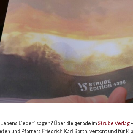
 „Lebens Lieder“ sagen? Über die gerade im
Strube Verlag
v
ten und Pfarrers Friedrich Karl Barth, vertont und für Kla