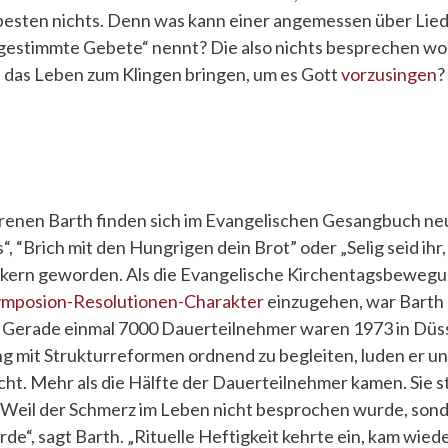
esten nichts. Denn was kann einer angemessen über Liede
 gestimmte Gebete“ nennt? Die also nichts besprechen wol
 das Leben zum Klingen bringen, um es Gott
vorzusingen
?
enen Barth finden sich im Evangelischen Gesangbuch ne
 “Brich mit den Hungrigen dein Brot” oder „Selig seid ihr, d
ikern geworden. Als die Evangelische Kirchentagsbewegu
ymposion-Resolutionen-Charakter
einzugehen, war Barth 
 Gerade einmal 7000 Dauerteilnehmer waren 1973 in Düss
g mit Strukturreformen ordnend zu begleiten, luden er u
cht. Mehr als die Hälfte der Dauerteilnehmer kamen. Sie 
! Weil der Schmerz im Leben nicht besprochen wurde, so
e“, sagt Barth. „Rituelle Heftigkeit kehrte ein, kam wied