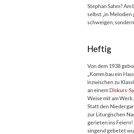
Stephan Sahm? Am b
selbst „in Melodien
schweigen, sondern
Heftig
Von dem 1938 gebor
„Komm bau ein Haus“,
inzwischen zu Klass
an einem
Diskurs-S
Weise mit am Werk.
Statt den Niedergan
zur Liturgischen Na
gerieten ins Feiern
singend gebetet wurd