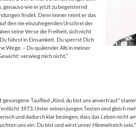
, genauso wie er jetzt zu begeisternd
dungen findet. Denn immer reimt er das
 auf den nie einzuhegenden Urschrei der
aben seine Verse die Freiheit, sich nicht
Du führst in Einsamkeit. Du sperrst Dich
ne Wege. – Du quälender Alb in meiner
ewicht: verwieg mich nicht.“
 gesungene Tauflied „Kind, du bist uns anvertraut“ stam
fentlicht 1973. Unter seinen jungen Texten sind gleich meh
elerisch und dadurch klar besingen, dass das Leben nicht am
uchten uns ein: Du bist und wirst unser Himmelreich sein.