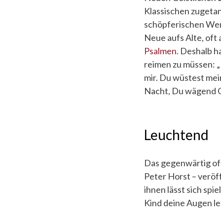
Klassischen zugetan
schöpferischen Wen
Neue aufs Alte, oft
Psalmen
. Deshalb h
reimen zu müssen: „
mir. Du wüstest mei
Nacht, Du wägend G
Leuchtend
Das gegenwärtig oft
Peter Horst – veröf
ihnen lässt sich spi
Kind deine Augen le