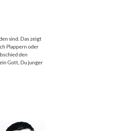
den sind. Das zeigt
urch Plappern oder
Abschied den
ein Gott, Du junger