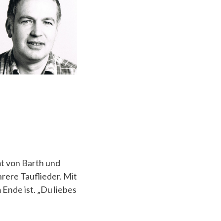
mt von Barth und
rere Tauflieder. Mit
 Ende ist. „Du liebes
“