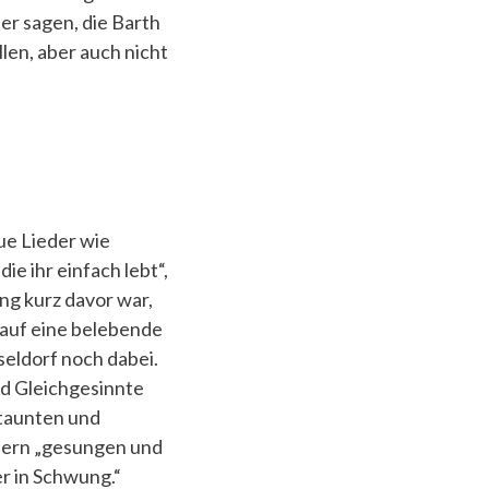
r sagen, die Barth
len, aber auch nicht
ue Lieder wie
ie ihr einfach lebt“,
ng kurz davor war,
auf eine belebende
eldorf noch dabei.
nd Gleichgesinnte
staunten und
ndern „gesungen und
er in Schwung.“