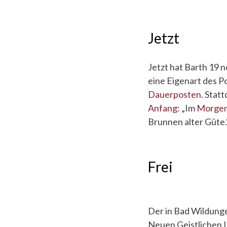
Jetzt
Jetzt hat Barth 19 n
eine Eigenart des Po
Dauerposten
. Stat
Anfang
: „Im
Morge
Brunnen alter Güte.
Frei
Der in Bad Wildunge
Neuen Geistlichen L