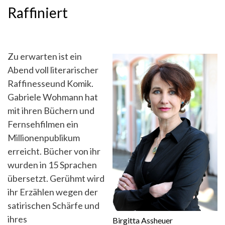
Raffiniert
Zu erwarten ist ein
Abend voll literarischer
Raffinesseund Komik.
Gabriele Wohmann hat
mit ihren Büchern und
Fernsehfilmen ein
Millionenpublikum
erreicht. Bücher von ihr
wurden in 15 Sprachen
übersetzt. Gerühmt wird
ihr Erzählen wegen der
satirischen Schärfe und
ihres
Birgitta Assheuer