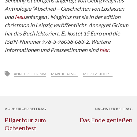
Sendung ist übrigens angeregt von Georg Magirius’
Anthologie “Abschied – Geschichten von Loslassen
und
Neu
anfangen”. Magirius hat sie in der edition
christmon in Leipzig veröffentlicht. Annegret Grimm
hat das Buch lektoriert. Es kostet 15 Euro und die
ISBN-Nummer 978-3-96038-083-2. Weitere
Informationen und Pressestimmen sind
hier
.
ANNEGRET GRIMM
MARC KLAESIUS
MORITZ STOEPEL
VORHERIGER BEITRAG
NÄCHSTER BEITRAG
Pilgertour zum
Das Ende genießen
Ochsenfest