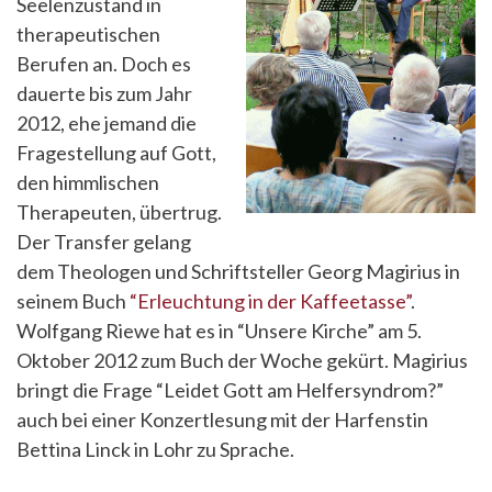
Seelenzustand in
therapeutischen
Berufen an. Doch es
dauerte bis zum Jahr
2012, ehe jemand die
Fragestellung auf Gott,
den himmlischen
Therapeuten, übertrug.
Der Transfer gelang
dem Theologen und Schriftsteller Georg Magirius in
seinem Buch
“Erleuchtung in der Kaffeetasse”
.
Wolfgang Riewe hat es in “Unsere Kirche” am 5.
Oktober 2012 zum Buch der Woche gekürt. Magirius
bringt die Frage “Leidet Gott am Helfersyndrom?”
auch bei einer Konzertlesung mit der Harfenstin
Bettina Linck in Lohr zu Sprache.