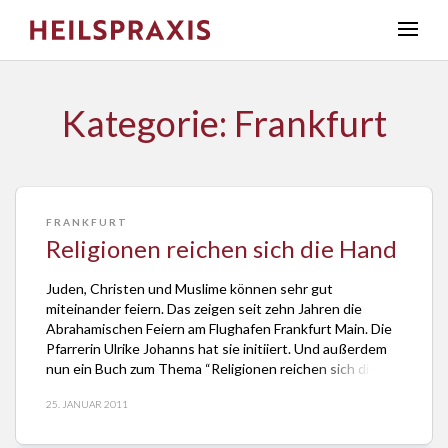
Kategorie: Frankfurt
FRANKFURT
Religionen reichen sich die Hand
Juden, Christen und Muslime können sehr gut
miteinander feiern. Das zeigen seit zehn Jahren die
Abrahamischen Feiern am Flughafen Frankfurt Main. Die
Pfarrerin Ulrike Johanns hat sie initiiert. Und außerdem
nun ein Buch zum Thema “Religionen reichen sich die
Hand” veröffentlicht. Es beschreibt sinnlich und
25. JANUAR 2011
anschaulich den Sinn dieser Feiern. Abrahamische Feiern
am Flughafen Georg […]