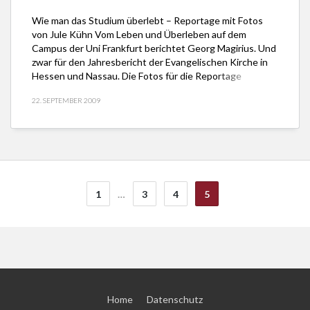
Wie man das Studium überlebt – Reportage mit Fotos
von Jule Kühn Vom Leben und Überleben auf dem
Campus der Uni Frankfurt berichtet Georg Magirius. Und
zwar für den Jahresbericht der Evangelischen Kirche in
Hessen und Nassau. Die Fotos für die Reportage
stammen von der Fotografin Jule Kühn aus Heidelberg.
22. SEPTEMBER 2009
Die Redaktion hat Matthias Pape. […]
1
…
3
4
5
Home
Datenschutz