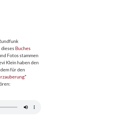
 Rundfunk
l dieses
Buches
 und Fotos stammen
evi Klein haben den
rdem für den
rzauberung”
ören: