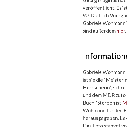
veröffentlicht. Es i
90. Dietrich Voorga
Gabriele Wohmann 
sind außerdem
hier
.
Information
Gabriele Wohmann l
ist sie die “Meisteri
Herr­sche­rin”, schre
und dem MDR zufolge
Buch “Sterben ist
M
Wohmann für den Fun
herausgegeben. Lek
Das Foto stammt vo