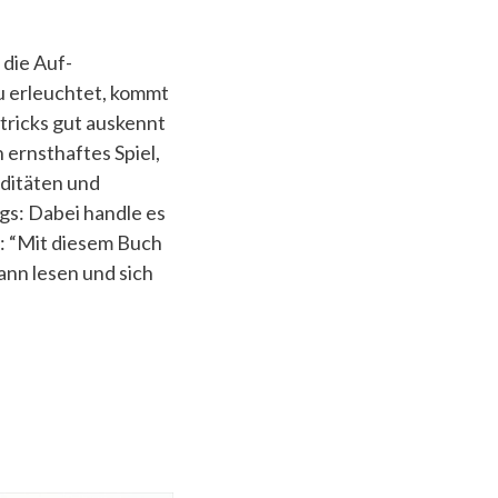
die Auf­­
 er­leuchtet, kommt
stricks gut auskennt
 ernsthaftes Spiel,
rditäten und
ngs: Dabei handle es
n: “Mit diesem Buch
ann lesen und sich