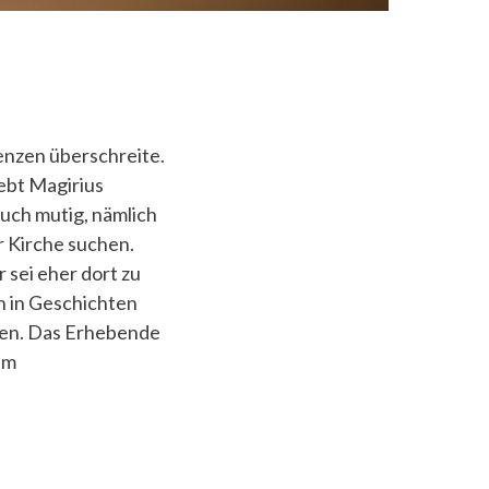
enzen überschreite.
ebt Magirius
auch mutig, nämlich
r Kirche suchen.
 sei eher dort zu
h in Geschichten
eten. Das Erhebende
im