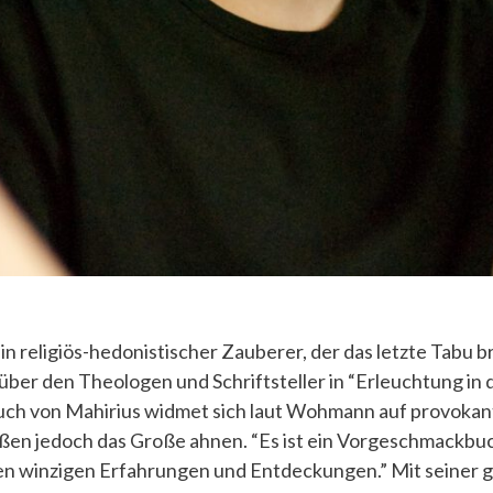
in religiös-hedonistischer Zauberer, der das letzte Tabu br
er den Theologen und Schriftsteller in “Erleuchtung in 
Buch von Mahirius widmet sich laut Wohmann auf provoka
ießen jedoch das Große ahnen. “Es ist ein Vorgeschmackbuc
n winzigen Erfahrungen und Entdeckungen.” Mit seiner 