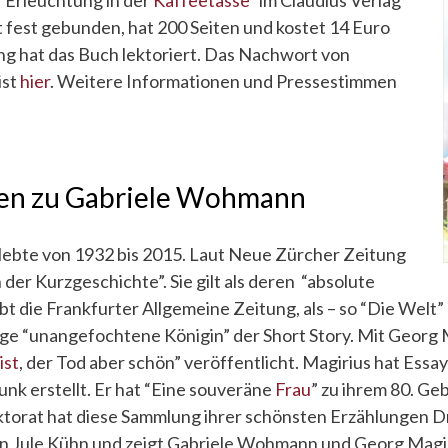
st fest gebunden, hat 200 Seiten und kostet 14 Euro
ng hat das Buch lektoriert. Das Nachwort von
ist
hier
. Weitere Informationen und Pressestimmen
en zu Gabriele Wohmann
ebte von 1932 bis 2015. Laut Neue Zürcher Zeitung
n der Kurzge­schichte”. Sie gilt als deren “abso­lute
ibt die Frank­furter Allgemeine Zei­tung, als – so “Die Welt”
 “un­ange­fochte­ne Königin” der Short Story. Mit Georg M
ist
, der Tod aber schön” veröffentlicht. Magirius hat Essa
k erstellt. Er hat “Eine souveräne
Frau
” zu ihrem 80. Ge
torat hat diese Sammlung ihrer schönsten Erzählungen Dr
n Jule Kühn und zeigt Gabriele Wohmann und Georg Magi