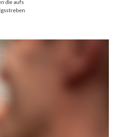
n die aufs
olgsstreben