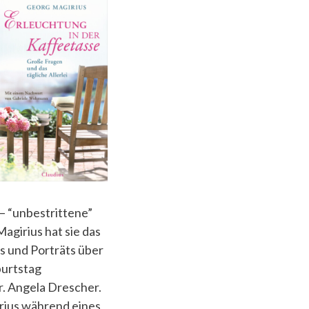
 – “unbestrit­tene”
agirius hat sie das
ys und Porträts über
burtstag
. Angela Drescher.
rius während eines