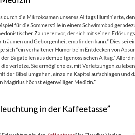
 durch die Mikrokosmen unseres Alltags Illuminierte, den 
spiel für die Sommerstille in einem Schwimmbad geradezu
-hedonistischer Zauberer vor, der sich mit sei­nen Erlösung
r träumen und Geborgenheit em­pfinden kann.” Dies sei ein
ige sich “ein verhaltener Humor beim Entdecken von Ab­su
 der Bagatellen aus dem zeitgenössischen Alltag.” Allerdi
 die verletze. Sie ermögliche es, mit Verletzungen zu lebe
it der Bibel umgehen, einzelne Kapitel auf­schlagen und d
 Magirius höchst eigen­williger Medizin.”
leuchtung in der Kaffeetasse”
“Erleuchtung in der
Kaffeetasse
” im Claudius Verlag