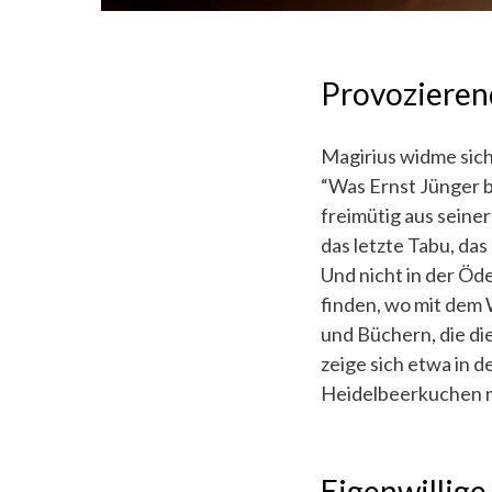
Provozieren
Magirius widme sic
“Was Ernst Jünger b
freimütig aus seiner
das letzte Tabu, da
Und nicht in der Öd
finden, wo mit dem
und Büchern, die di
zeige sich etwa in 
Heidelbeerkuchen m
Eigenwillige