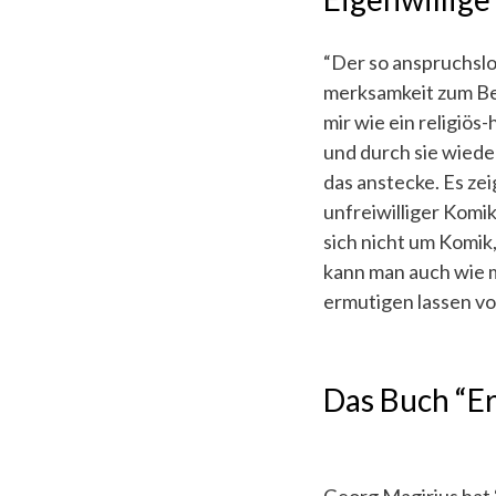
“Der so anspruchslos
merksamkeit zum Bei
mir wie ein religiös
und durch sie wiede
das anstecke. Es ze
unfreiwilliger Komik
sich nicht um Komik,
kann man auch wie m
ermutigen lassen von
Das Buch “Er
Georg Magirius hat 