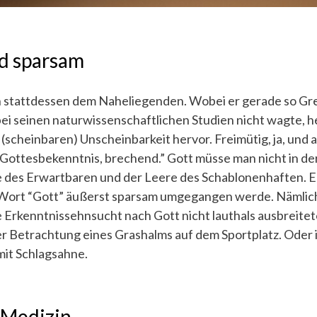
d sparsam
h stattdessen dem Naheliegenden. Wobei er gerade so Gr
ei seinen naturwissenschaftlichen Studien nicht wagte, h
 (scheinbaren) Unscheinbarkeit hervor. Freimütig, ja, und 
s Gottesbekenntnis, brechend.” Gott müsse man nicht in de
e des Erwartbaren und der Leere des Schablonenhaften. Er
 Wort “Gott” äußerst sparsam umgegangen werde. Nämlic
e Erkenntnissehnsucht nach Gott nicht lauthals ausbreit
der Betrachtung eines Grashalms auf dem Sportplatz. Oder 
it Schlagsahne.
 Medizin