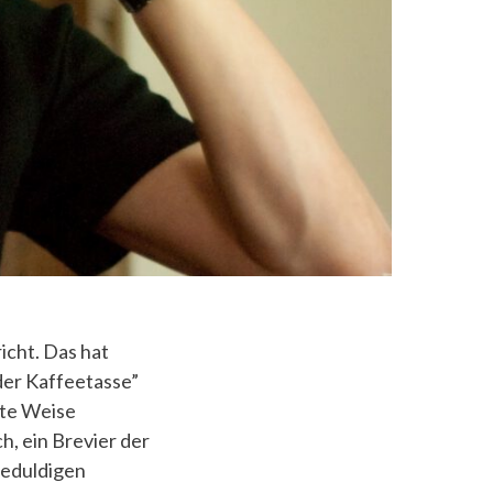
icht. Das hat
der Kaffeetasse”
nte Weise
h, ein Brevier der
geduldigen