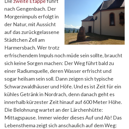
Die
zweite Etappe
führt
nach Gengenbach. Der
Morgenimpuls erfolgt in
der Natur, mit Aussicht
auf das zurückgelassene
Städtchen Zell am
Harmersbach. Wer trotz
erfrischendem Impuls noch müde sein sollte, braucht
sich keine Sorgen machen: Der Weg führt bald zu
einer Radiumquelle, deren Wasser erfrischt und
sogar heilsam sein soll. Dann zeigen sich typische
Schwarzwaldhäuser und Höfe. Und es ist Zeit für ein
kühles Getränk in Nordrach, denn danach geht es
innerhalb kürzester Zeit hinauf auf 600 Meter Höhe.
Die Belohnung wartet an der Lärchenhütte:
Mittagspause. Immer wieder dieses Auf und Ab! Das
Lebensthema zeigt sich anschaulich auf dem Weg: