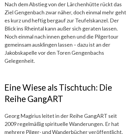
Nach dem Abstieg von der Lärchenhütte rückt das
Ziel Gengenbach zwar näher, doch einmal mehr geht
es kurz und heftig bergauf zur Teufelskanzel. Der
Blick ins Rheintal kann außer sich geraten lassen.
Noch einmal nach innen gehen und die Pilgertour
gemeinsam ausklingen lassen – dazu ist an der
Jakobskapelle vor den Toren Gengenbachs
Gelegenheit.
Eine Wiese als Tischtuch: Die
Reihe GangART
Georg Magirius leitet in der Reihe GangART seit
2009 regelmäßig spirituelle Wanderungen. Er hat
mehrere Pilger- und Wanderbücher veröffentlicht.