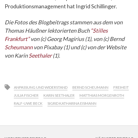
Produktionsmanagement hat Ingrid Schillinger.
Die Fotos des Blogbeitrags stammen aus dem von
Thomas Häußner lektorierten Buch
“Stilles
Frankfurt”
von (c) Georg Magirius (1), von (c) Bernd
Scheumann
von Pixabay (1) und (c) von der Website
von Karin
Seethaler
(1).
ANPASSUNG UND WIDERSTAND
BERND SCHEUMANN
FREIHEIT
JULIA FISCHER
KARIN SEETHALER
MATTHIAS MORGENROTH
RALF-UWE BECK
SIGRID KATHARINA EISMANN