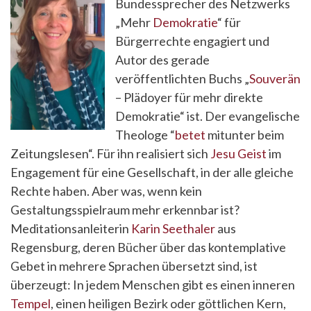
Bundessprecher des Netzwerks
„Mehr
Demokratie
“ für
Bürgerrechte engagiert und
Autor des gerade
veröffentlichten Buchs „
Souverän
– Plädoyer für mehr direkte
Demokratie“ ist. Der evangelische
Theologe “
betet
mitunter beim
Zeitungslesen“. Für ihn realisiert sich
Jesu Geist
im
Engagement für eine Gesellschaft, in der alle gleiche
Rechte haben. Aber was, wenn kein
Gestaltungsspielraum mehr erkennbar ist?
Meditationsanleiterin
Karin Seethaler
aus
Regensburg, deren Bücher über das kontemplative
Gebet in mehrere Sprachen übersetzt sind, ist
überzeugt: In jedem Menschen gibt es einen inneren
Tempel
, einen heiligen Bezirk oder göttlichen Kern,