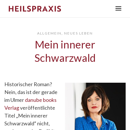
ALLGEMEIN
,
NEUES LEBEN
Mein innerer
Schwarzwald
Historischer Roman?
Nein, das ist der gerade
im Ulmer
danube books
Verlag
veröffentlichte
Titel „Mein innerer
Schwarzwald“ nicht,