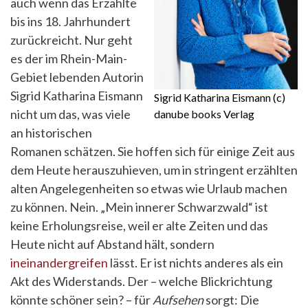
auch wenn das Erzählte
bis ins 18. Jahrhundert
zurückreicht. Nur geht
es der im Rhein-Main-
Gebiet lebenden Autorin
Sigrid Katharina Eismann
Sigrid Katharina Eismann (c)
nicht um das, was viele
danube books Verlag
an historischen
Romanen schätzen. Sie hoffen sich für einige Zeit aus
dem Heute herauszuhieven, um in stringent erzählten
alten Angelegenheiten so etwas wie Urlaub machen
zu können. Nein. „Mein innerer Schwarzwald“ ist
keine Erholungsreise, weil er alte Zeiten und das
Heute nicht auf Abstand hält, sondern
ineinandergreifen
lässt. Er ist nichts anderes als ein
Akt des Widerstands. Der – welche Blickrichtung
könnte schöner sein? – für
Aufsehen
sorgt: Die