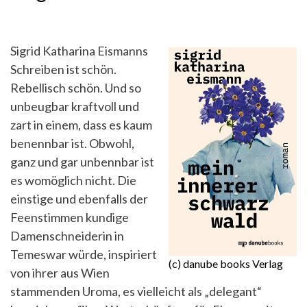
Sigrid Katharina Eismanns
Schreiben ist schön.
Rebellisch schön. Und so
unbeugbar kraftvoll und
zart in einem, dass es kaum
benennbar ist. Obwohl,
ganz und gar unbennbar ist
es womöglich nicht. Die
einstige und ebenfalls der
Feenstimmen kundige
Damenschneiderin in
Temeswar würde, inspiriert
(c) danube books Verlag
von ihrer aus Wien
stammenden Uroma, es vielleicht als „delegant“