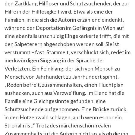
den Zartklang Hilfloser und Schutzsuchender, der zur
Hilfe in der Hilflosigkeit wird. Etwa als eine der
Familien, in die sich die Autorin erzählend eindenkt,
während der Deportation im Gefängnis in Wien auf
eine ebenfalls unschuldig Eingekerkerte trifft, die mit
den Salpeterern abgeschoben werden soll. Sie ist
verstummt – fast. Stammelt, verschluckt sich, redet im
merkwürdigen Singsang in der Sprache der
Verletzten. Ein Feinklang, der sich von Mensch zu
Mensch, von Jahrhundert zu Jahrhundert spinnt.
„Reden befreit, zusammenhalten, einen Fluchtplan
aushecken, auch aus Verzweiflung. Im Elend hat die
Familie eine Gleichgesinnte gefunden, eine
Schutzsuchende aufgenommen. Eine Brücke zurück
in den Hotzenwald schlagen, auch wenn es nur ein
Strohalm ist.“ Trotz des märchenschön-realen
Zusammenhalts tut die Autorin nicht so, als ob die ihn