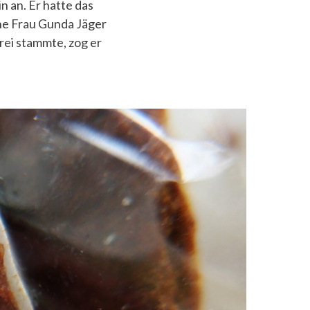
 an. Er hatte das
ne Frau Gunda Jäger
rei stammte, zog er