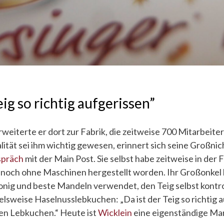
eig so richtig aufgerissen”
weiterte er dort zur Fabrik, die zeitweise 700 Mitarbeiter
tät sei ihm wichtig gewesen, erinnert sich seine Großnich
präch
mit der Main Post. Sie selbst habe zeitweise in der 
ei noch ohne Maschinen hergestellt worden. Ihr Großonkel
ig und beste Mandeln verwendet, den Teig selbst kontrol
elsweise Haselnusslebkuchen: „Da ist der Teig so richtig a
ten Lebkuchen.“ Heute ist
Wicklein
eine eigenständige Ma