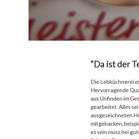
“Da ist der T
Die Lebküchnerei er
Hervorragende Quali
aus Unfinden im
Ges
gearbeitet. Alles s
ausgezeichneten Hon
mitgebacken, beispi
es sein muss bei gu