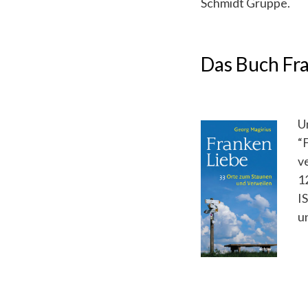
Schmidt Gruppe.
Das Buch Fr
U
“
v
1
I
u