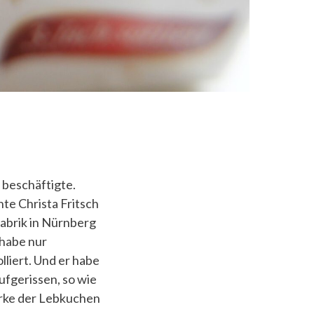
 beschäftigte.
te Christa Fritsch
Fabrik in Nürnberg
 habe nur
liert. Und er habe
ufgerissen, so wie
rke der Lebkuchen