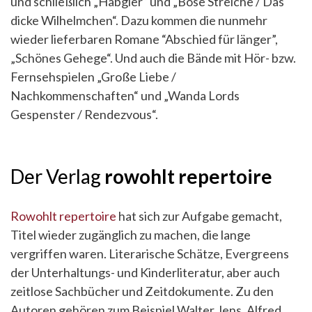
und schließlich „Habgier“ und „Böse Streiche / Das
dicke Wilhelmchen“. Dazu kommen die nunmehr
wieder lieferbaren Romane “Abschied für länger”,
„Schönes Gehege“. Und auch die Bände mit Hör- bzw.
Fernsehspielen „Große Liebe /
Nachkommenschaften“ und „Wanda Lords
Gespenster / Rendezvous“.
Der Verlag
rowohlt repertoire
Rowohlt repertoire
hat sich zur Aufgabe gemacht,
Titel wieder zugänglich zu machen, die lange
vergriffen waren. Literarische Schätze, Evergreens
der Unterhaltungs- und Kinderliteratur, aber auch
zeitlose Sachbücher und Zeitdokumente. Zu den
Autoren gehören zum Beispiel Walter Jens, Alfred