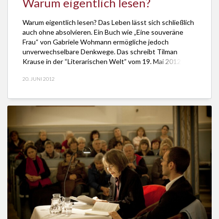
Warum eigentlich lesen?
Warum eigentlich lesen? Das Leben lässt sich schließlich
auch ohne absolvieren. Ein Buch wie „Eine souveräne
Frau“ von Gabriele Wohmann ermögliche jedoch
unverwechselbare Denkwege. Das schreibt Tilman
Krause in der “Literarischen Welt” vom 19. Mai 2012 über
die von Georg Magirius aus mehr als fünf Jahrzehnten
20. JUNI 2012
ausgewählten Wohmann-Erzählungen. Denn lange vor
Raymond Carver habe Wohmann […]