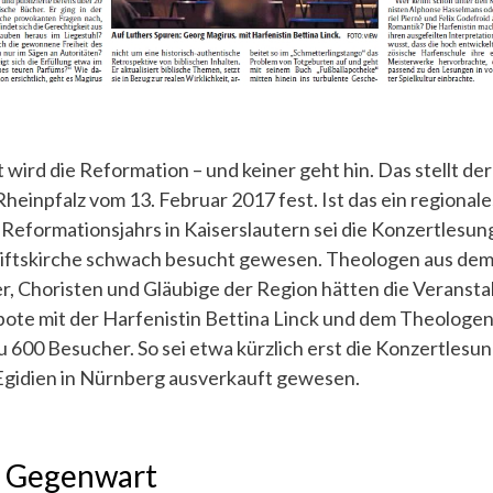
t wird die Reformation – und keiner geht hin. Das stellt d
Rheinpfalz vom 13. Februar 2017 fest. Ist das ein regional
 Reformationsjahrs in Kaiserslautern sei die Konzertlesun
Stiftskirche schwach besucht gewesen. Theologen aus de
, Choristen und Gläubige der Region hätten die Veranstal
ote mit der Harfenistin Bettina Linck und dem Theologen
 600 Besucher. So sei etwa kürzlich erst die Konzertlesun
Egidien in Nürnberg ausverkauft gewesen.
r Gegenwart