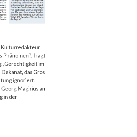
er Kulturredakteur
es Phänomen?, fragt
g „Gerechtigkeit im
m Dekanat, das Gros
tung ignoriert.
 Georg Magirius an
g in der