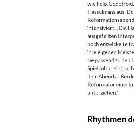
wie Felix Godefroid
Hasselmans aus. De
Reformationsabend 
intensiviert. „Die H
ausgefeilten Interp
hoch entwickelte f
ihre eigenen Meist
sie passend zu den 
Spielkultur einbrac
dem Abend außerdem
Reformator einer kr
unterziehen.“
Rhythmen d