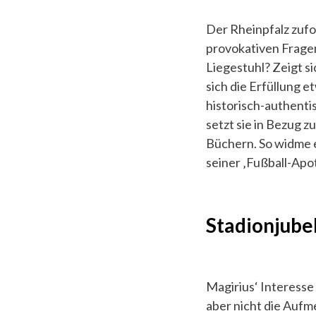
Der Rheinpfalz zufo
provokativen Fragen
Liegestuhl? Zeigt s
sich die Erfüllung e
historisch-authentis
setzt sie in Bezug z
Büchern. So widme e
seiner ‚Fußball-Apo
Stadionjube
Magirius‘ Interesse
aber nicht die Auf