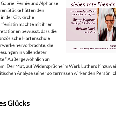
, Gabriel Pernié und Alphonse
ren Stücke hätten den
in der Citykirche
arfenistin machte mit ihren
retationen bewusst, dass die
ranzösische Harfenschule
erwerke hervorbrachte, die
Lesungen in vollendeter
hte.“ Außergewöhnlich an
: Der Mut, auf Widersprüche im Werk Luthers hinzuwei
itischen Analyse seiner so zerrrissen wirkenden Persönlic
es Glücks