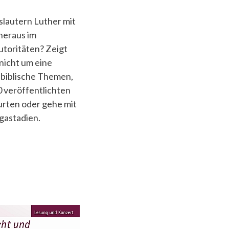
slautern Luther mit
heraus im
utoritäten? Zeigt
„nicht um eine
t biblische Themen,
20 veröffentlichten
urten oder gehe mit
gastadien.