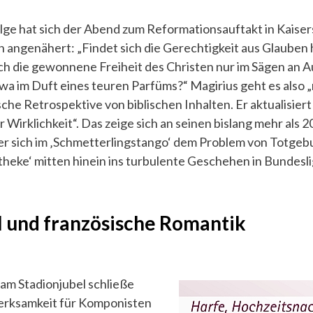
lge hat sich der Abend zum Reformationsauftakt in Kaiser
 angenähert: „Findet sich die Gerechtigkeit aus Glauben 
ich die gewonnene Freiheit des Christen nur im Sägen an A
twa im Duft eines teuren Parfüms?“ Magirius geht es also 
che Retrospektive von biblischen Inhalten. Er aktualisier
ur Wirklichkeit“. Das zeige sich an seinen bislang mehr als 
r sich im ‚Schmetterlingstango‘ dem Problem von Totgeb
theke‘ mitten hinein ins turbulente Geschehen in Bundesli
l und französische Romantik
 am Stadionjubel schließe
merksamkeit für Komponisten