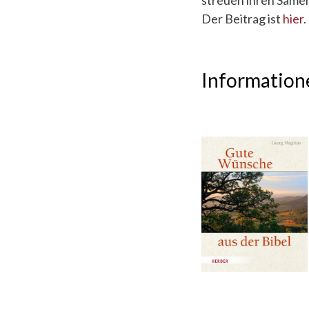
streuen ihren Samen
Der Beitrag ist
hier
.
Information