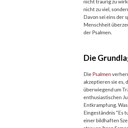
nicht traurig zu wir
nicht zu viel, sonde
Davon sei eins der s
Menschheit überzeu
der Psalmen.
Die Grundla
Die
Psalmen
verherr
akzeptieren sie es, 
überwiegend um Trän
enthusiastischen Jub
Entkrampfung. Was a
Eingeständnis “Es t
einer bildhaften Sz