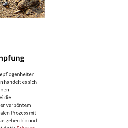
ampfung
Gepflogenheiten
n handelt es sich
inen
ei die
aber verpöntem
alen Prozess mit
Sie gehen hin und