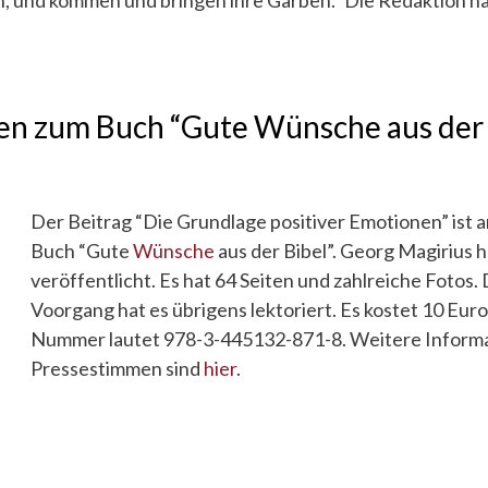
, und kommen und bringen ihre Garben.” Die Redaktion h
en zum Buch “Gute Wünsche aus der 
Der Beitrag “Die Grundlage positiver Emotionen” ist
Buch “Gute
Wünsche
aus der Bibel”. Georg Magirius 
veröffentlicht. Es hat 64 Seiten und zahlreiche Fotos. 
Voorgang hat es übrigens lektoriert. Es kostet 10 Euro
Nummer lautet 978-3-445132-871-8. Weitere Inform
Pressestimmen sind
hier
.