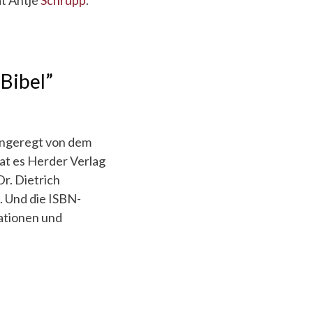
at Antje
Schrupp
.
Bibel”
 angeregt von dem
hat es Herder Verlag
Dr. Dietrich
. Und die ISBN-
ationen und