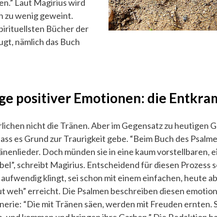
ken.” Laut Magirius wird
rn zu wenig geweint.
pirituellsten Bücher der
gt, nämlich das Buch
ge positiver Emotionen: die Entkr
lichen nicht die Tränen. Aber im Gegensatz zu heutigen 
dass es Grund zur Traurigkeit gebe. “Beim Buch des Psalme
enlieder. Doch münden sie in eine kaum vorstellbaren, e
el”, schreibt Magirius. Entscheidend für diesen Prozess s
ufwendig klingt, sei schon mit einem einfachen, heute 
ut weh” erreicht. Die Psalmen beschreiben diesen emotion
enerie: “Die mit Tränen säen, werden mit Freuden ernten. 