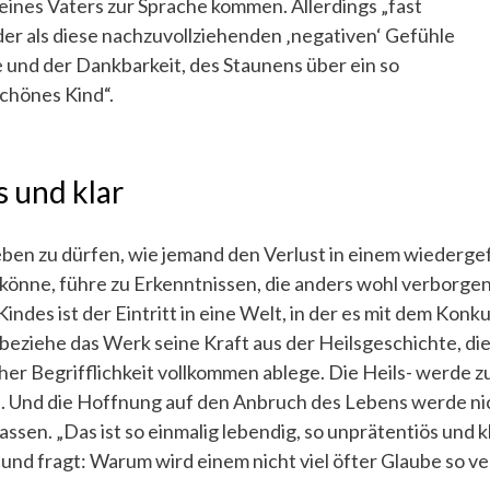
eines Vaters zur Sprache kommen. Allerdings „fast
r als diese nachzuvollziehenden ‚negativen‘ Gefühle
e und der Dankbarkeit, des Staunens über ein so
chönes Kind“.
 und klar
ben zu dürfen, wie jemand den Verlust in einem wiederg
önne, führe zu Erkenntnissen, die anders wohl verborge
indes ist der Eintritt in eine Welt, in der es mit dem Konk
 beziehe das Werk seine Kraft aus der Heilsgeschichte, d
her Begrifflichkeit vollkommen ablege. Die Heils- werde z
. Und die Hoffnung auf den Anbruch des Lebens werde ni
sen. „Das ist so einmalig lebendig, so unprätentiös und kl
 und fragt: Warum wird einem nicht viel öfter Glaube so ve