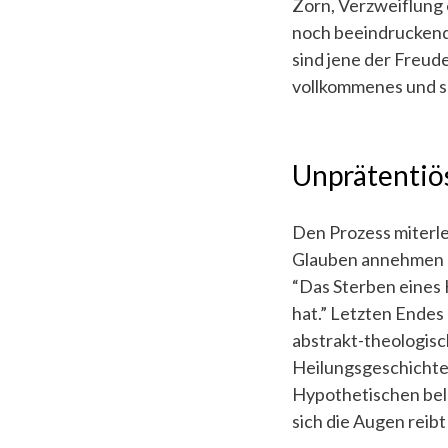
Zorn, Verzweiflung 
noch beeindruckende
sind jene der Freud
vollkommenes und s
Unprätentiös
Den Prozess miterle
Glauben annehmen k
“Das Sterben eines K
hat.” Letzten Endes
abstrakt-theologisc
Heilungsgeschichte
Hypothetischen belas
sich die Augen reibt