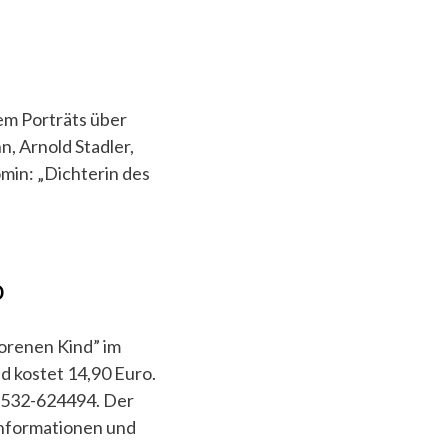
em Porträts über
, Arnold Stadler,
omin: „Dichterin des
o
orenen Kind” im
d kostet 14,90 Euro.
3-532-624494. Der
nformationen und