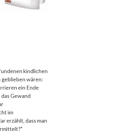
efundenen kindlichen
n geblieben wären:
urrieren ein Ende
ie das Gewand
ur
cht im
ar erzählt, dass man
rmittelt?“