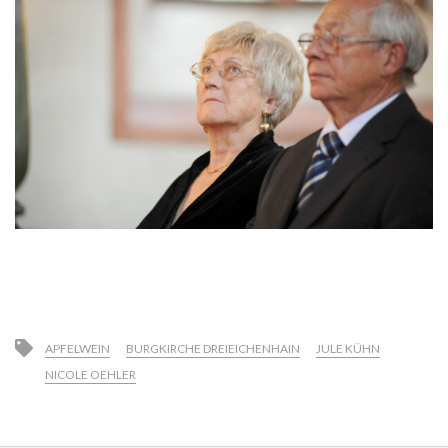
APFELWEIN
BURGKIRCHE DREIEICHENHAIN
JULE KÜHN
NICOLE OEHLER