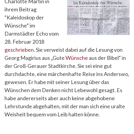
Charlotte Martin in
ihrem Beitrag
“Kaleidoskop der
Wünsche” im
Darmstädter Echo vom
28. Februar 2018
geschrieben
. Sie verweist dabei auf die Lesung von
Georg Magirius aus „Gute
Wünsche
aus der Bibel“ in
der Groß-Gerauer Stadtkirche. Sie sei eine gut
durchdachte, eine märchenhafte Reise ins Anderswo,
gewesen. Er habe mit seiner Lesung über das
Wünschen dem Denken nicht Lebewohl gesagt. Es
habe andererseits aber auch keine abgehobene
Lehrstunde abgehalten, mit der man sich eine uralte
Weisheit bequem vom Leib halten könne.