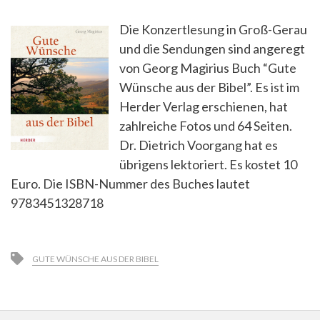
Die Konzertlesung in Groß-Gerau
und die Sendungen sind angeregt
von Georg Magirius Buch “Gute
Wünsche aus der Bibel”. Es ist im
Herder Verlag erschienen, hat
zahlreiche Fotos und 64 Seiten.
Dr. Dietrich Voorgang hat es
übrigens lektoriert. Es kostet 10
Euro. Die ISBN-Nummer des Buches lautet
9783451328718
GUTE WÜNSCHE AUS DER BIBEL