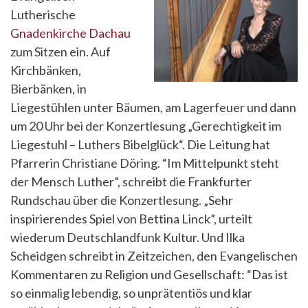
Lutherische
Gnadenkirche Dachau
zum Sitzen ein. Auf
Kirchbänken,
Bierbänken, in
Liegestühlen unter Bäumen, am Lagerfeuer und dann
um 20 Uhr bei der Konzertlesung „Gerechtigkeit im
Liegestuhl – Luthers Bibelglück“. Die Leitung hat
Pfarrerin Christiane Döring. “Im Mittelpunkt steht
der Mensch Luther”, schreibt die Frankfurter
Rundschau über die Konzertlesung. „Sehr
inspirierendes Spiel von Bettina Linck”, urteilt
wiederum Deutschlandfunk Kultur. Und Ilka
Scheidgen schreibt in Zeitzeichen, den Evangelischen
Kommentaren zu Religion und Gesellschaft: “Das ist
so einmalig lebendig, so unprätentiös und klar