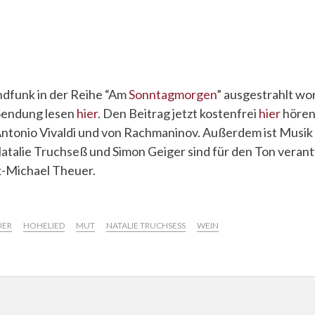
g
andfunk in der Reihe “Am
Sonntagmorgen
” ausgestrahlt wo
Sendung lesen
hier
. Den Beitrag jetzt
kostenfrei
hier
hören
 Antonio Vivaldi und von Rachmaninov. Außerdem ist Musi
atalie Truchseß und Simon Geiger sind für den Ton verant
k-Michael Theuer.
UER
HOHELIED
MUT
NATALIE TRUCHSESS
WEIN