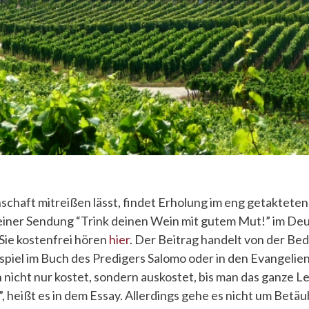
schaft mitreißen lässt, findet Erholung im eng getaktete
einer Sendung “Trink deinen Wein mit gutem Mut!” im De
 Sie kostenfrei hören
hier
. Der Beitrag handelt von der B
ispiel im Buch des Predigers Salomo oder in den Evangelien.
 nicht nur kostet, sondern auskostet, bis man das ganze L
t”, heißt es in dem Essay. Allerdings gehe es nicht um Betä