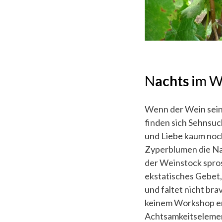
N
achts
im W
Wenn der Wein seine 
finden sich Sehnsuc
und Liebe kaum noch
Zyperblumen die Na
der Weinstock spros
ekstatisches Gebet,
und faltet nicht bra
keinem Workshop erl
Achtsamkeitseleme