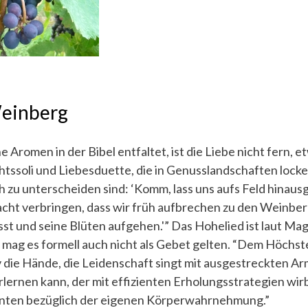
einberg
Aromen in der Bibel entfaltet, ist die Liebe nicht fern, e
htssoli und Liebesduette, die in Genusslandschaften lock
 zu unterscheiden sind: ‘Komm, lass uns aufs Feld hinau
cht verbringen, dass wir früh aufbrechen zu den Weinber
st und seine Blüten aufgehen.'” Das Hohelied ist laut Magi
 mag es formell auch nicht als Gebet gelten. “Dem Höchst
v die Hände, die Leidenschaft singt mit ausgestreckten Arm
ernen kann, der mit effizienten Erholungsstrategien wirb
nten bezüglich der eigenen Körperwahrnehmung.”