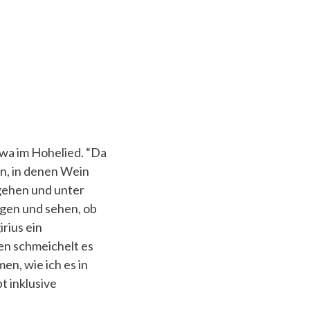
twa im Hohelied. “Da
en, in denen Wein
sgehen und unter
gen und sehen, ob
rius ein
en schmeichelt es
en, wie ich es in
t inklusive