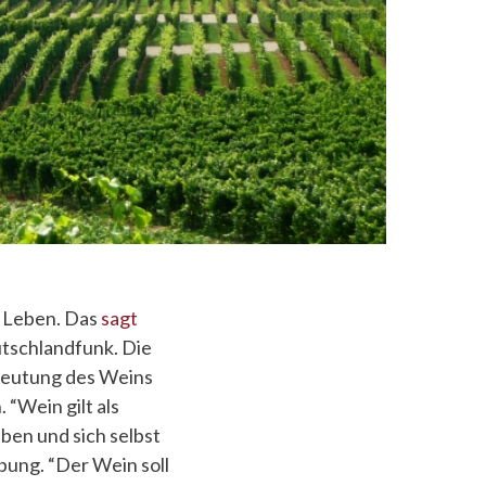
n Leben. Das
sagt
utschlandfunk. Die
edeutung des Weins
 “Wein gilt als
eben und sich selbst
ubung. “Der Wein soll