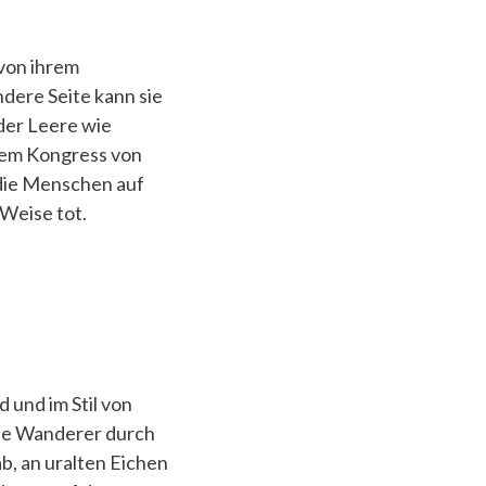
 von ihrem
dere Seite kann sie
 der Leere wie
inem Kongress von
die Menschen auf
 Weise tot.
 und im Stil von
ie Wanderer durch
b, an uralten Eichen