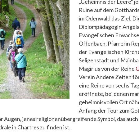
„Geheimnis der Leere“ je
Ruine auf dem Gotthard
im Odenwald das Ziel. Die
Diplompädagogin Angela
Evangelischen Erwachs
Offenbach, Pfarrerin Re
der Evangelischen Kirc
Seligenstadt und Mainh
Magirius von der Reihe
G
Verein Andere Zeiten för
eine Reihe von sechs T
eröffnete, bei denen ma
geheimnisvollen Ort nä
Anfang der Tour zum Got
vor Augen, jenes religionenübergreifende Symbol, das auc
ale in Chartres zu finden ist.