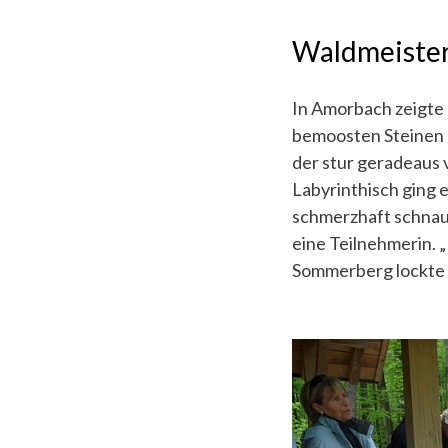
Waldmeiste
In Amorbach zeigte 
bemoosten Steinen 
der stur geradeaus 
Labyrinthisch ging 
schmerzhaft schnauf
eine Teilnehmerin. „
Sommerberg lockte A