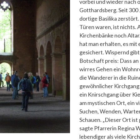
vorbei und wieder nach o
Gotthardsberg. Seit 300 J
dortige Basilika zerstör
Türen waren, ist nichts.
Kirchenbänke noch Altar
hat man erhalten, es mit
gesichert. Wispernd gib
Botschaft preis: Dass an
wirres Gehen ein Wohnre
die Wanderer in die Ruine
gewöhnlicher Kirchgang 
ein Knirschgang über Ki
am mystischen Ort, ein v
Suchen, Wenden, Warten,
Schauen. „Dieser Ort ist 
sagte Pfarrerin Regina We
lebendiger als viele Kirch