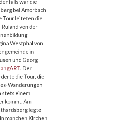
denfalls war die
sberg bei Amorbach
 Tour leiteten die
 Ruland von der
enenbildung
gina Westphal von
hengemeinde in
ausen und Georg
angART
. Der
derte die Tour, die
ages-Wanderungen
n stets einem
her kommt. Am
thardsberg legte
h in manchen Kirchen