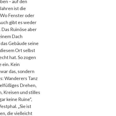
ben – auf den
ahren ist die
t. Wo Fenster oder
 Auch gibt es weder
. Das Ruinöse aber
 einem Dach
t das Gebäude seine
 diesem Ort selbst
cht hat. So zogen
 ein. Kein
war das, sondern
es: Wanderers Tanz
ielfüßiges Drehen,
 Kreisen und stilles
gar keine Ruine“,
stphal. „Sie ist
en, die vielleicht