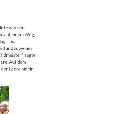
Mitte war von
um auf einem Weg,
agirius.
end und zuweilen
aldmeister“, sagte
ndere. Auf dem
der Leere hinein.