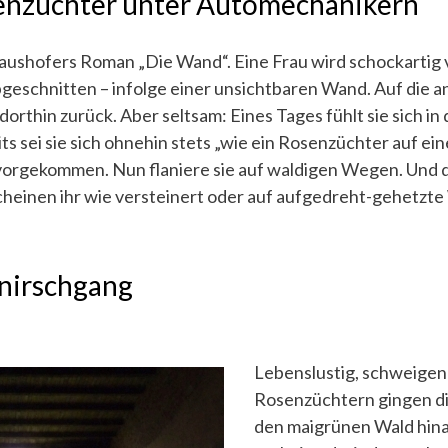
enzüchter unter Automechanikern
Haushofers Roman „Die Wand“. Eine Frau wird schockartig
geschnitten – infolge einer unsichtbaren Wand. Auf die an
dorthin zurück. Aber seltsam: Eines Tages fühlt sie sich in
s sei sie sich ohnehin stets „wie ein Rosenzüchter auf e
orgekommen. Nun flaniere sie auf waldigen Wegen. Und 
cheinen ihr wie versteinert oder auf aufgedreht-gehetzte
Knirschgang
Lebenslustig, schweigend
Rosenzüchtern gingen d
den maigrünen Wald hina