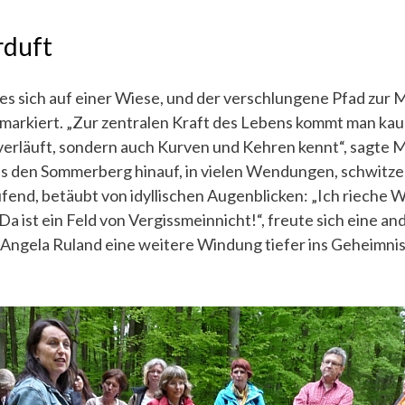
rduft
es sich auf einer Wiese, und der verschlungene Pfad zur 
markiert. „Zur zentralen Kraft des Lebens kommt man ka
verläuft, sondern auch Kurven und Kehren kennt“, sagte M
es den Sommerberg hinauf, in vielen Wendungen, schwitz
end, betäubt von idyllischen Augenblicken: „Ich rieche W
Da ist ein Feld von Vergissmeinnicht!“, freute sich eine a
ngela Ruland eine weitere Windung tiefer ins Geheimnis 