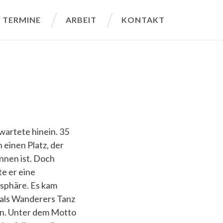
TERMINE
ARBEIT
KONTAKT
wartete hinein. 35
einen Platz, der
ennen ist. Doch
e er eine
sphäre. Es kam
e als Wanderers Tanz
n. Unter dem Motto