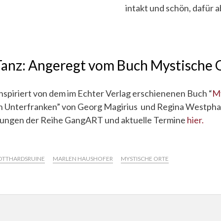
intakt und schön, dafür a
anz: Angeregt vom Buch Mystische 
nspiriert von dem im Echter Verlag erschienenen Buch “
My
Unterfranken” von Georg Magirius und Regina Westpha
rungen der Reihe GangART und aktuelle Termine
hier.
OTTHARDSRUINE
MARLEN HAUSHOFER
MYSTISCHE ORTE