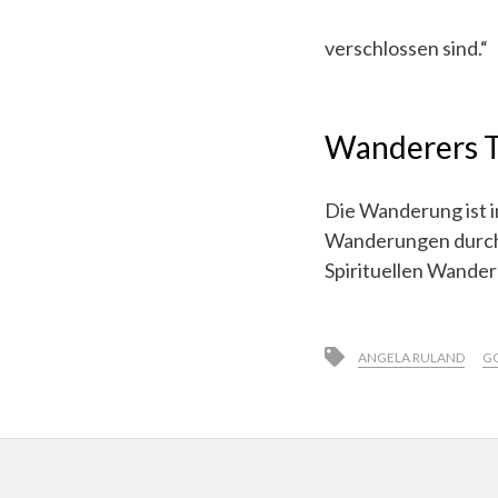
verschlossen sind.“
Wanderers T
Die Wanderung ist i
Wanderungen durch 
Spirituellen Wande
ANGELA RULAND
G