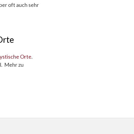
ber oft auch sehr
Orte
stische Orte
.
l. Mehr zu