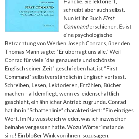
Handke. Sie lektoriert,
schreibt aber auch selbst.
Nun ist ihr Buch
First
Command
erschienen. Es ist
eine psychologische
Betrachtung von Werken Joseph Conrads, über den
Thomas Mann sagte: “Er überragt uns alle.” Weil
Conrad für viele “das genaueste und schönste
Englisch seiner Zeit” geschrieben hat, ist “First
Command” selbstverständlich in Englisch verfasst.
Schreiben, Lesen, Lektorieren, Erzählen, Bücher
machen – all dem liegt, wenn es leidenschaftlich
geschieht, ein ähnlicher Antrieb zugrunde. Conrad
hat ihn in “Schattenlinie” charakterisiert: “Ein einziges
Wort. Im Nu wusste ich wieder, was ich inzwischen
beinahe vergessen hatte. Wozu Wörter imstande
sind! Ein bloßer Wink von ihnen, sozusagen,