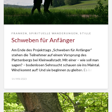
FRANKEN
,
SPIRITUELLE WANDERUNGEN
,
STILLE
Schweben für Anfänger
Am Ende des Projekttags „Schweben für Anfänger“
stehen die Teilnehmer auf einem Vorsprung des
Plattenbergs bei Kleinwallstadt. Mit einer – wie soll man
sagen? – bodenlosen Sehnsucht schauen sie ins Maintal.
Wind kommt auf! Und sie beginnen zu gleiten. Es ist kein
Vogelschwarm. Und doch: Mehr als eine Hand voll
14. MAI 2023
Pilgerinnen erlebt eine ungeahnte Leichtigkeit. […]