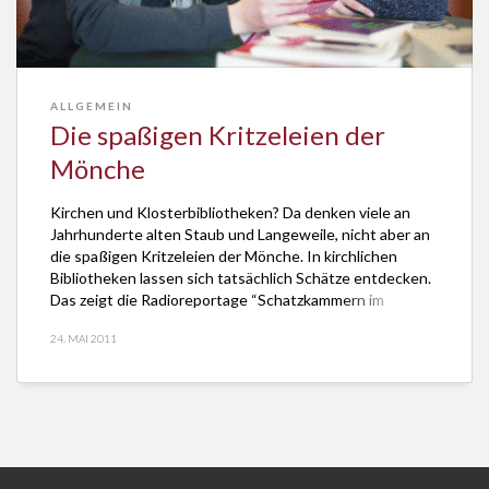
ALLGEMEIN
Die spaßigen Kritzeleien der
Mönche
Kirchen und Klosterbibliotheken? Da denken viele an
Jahrhunderte alten Staub und Langeweile, nicht aber an
die spaßigen Kritzeleien der Mönche. In kirchlichen
Bibliotheken lassen sich tatsächlich Schätze entdecken.
Das zeigt die Radioreportage “Schatzkammern im
Literaturland Hessen – Klöster und Kirchen” von Georg
24. MAI 2011
Magirius. Die Sendung lässt sich lesen hier. Der
Redakteur der hr2-Wissenswert-Sendung ist Dr. […]