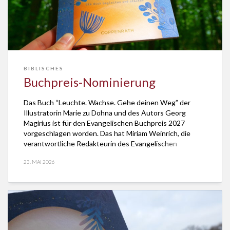
BIBLISCHES
Buchpreis-Nominierung
Das Buch “Leuchte. Wachse. Gehe deinen Weg” der
Illustratorin Marie zu Dohna und des Autors Georg
Magirius ist für den Evangelischen Buchpreis 2027
vorgeschlagen worden. Das hat Miriam Weinrich, die
verantwortliche Redakteurin des Evangelischen
Literaturportals e.V. dem Coppenrath Verlag Anfang Mai
23. MAI 2026
2026 mitgeteilt. Das Buch platziert zehn grundlegende
Weisheiten der Bibel ins Heute. Der Preisträger […]