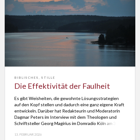
BIBLISCHES
,
STILLE
Die Effektivität der Faulheit
Es gibt Weisheiten, die gewohnte Lösungsstrategien
auf den Kopf stellen und dadurch eine ganz eigene Kraft
entwickeln. Darüber hat Redakteurin und Moderatorin
Dagmar Peters im Interview mit dem Theologen und
Schriftsteller Georg Magirius im Domradio Köln am 30.
Januar 2026 gesprochen. Quelle guter Fragen In seinem
13. FEBRUAR 2026
gerade im Coppenrath Verlag veröffentlichten Buch