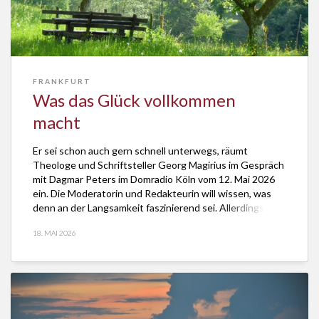
FRANKFURT
Was das Glück vollkommen
macht
Er sei schon auch gern schnell unterwegs, räumt
Theologe und Schriftsteller Georg Magirius im Gespräch
mit Dagmar Peters im Domradio Köln vom 12. Mai 2026
ein. Die Moderatorin und Redakteurin will wissen, was
denn an der Langsamkeit faszinierend sei. Allerdings
mache das Zugfahren schnell ungeduldig, sagt Magirius.
18. MAI 2026
Seltener geschehe das beim Fahrradfahren. Sicher auch,
weil […]