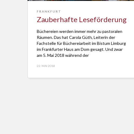
FRANKFURT
Zauberhafte Leseförderung
Büchereien werden immer mehr zu pastoralen
Räumen. Das hat Carola Güth, Leiterin der
Fachstelle für Büchereiarbeit im Bistum Limburg
im Frankfurter Haus am Dom gesagt. Und zwar
am 5. Mai 2018 während der
Dankeschönveranstaltung für die
22. MAI 2018
Leseförderung der ehrenamtliche
Mitarbeiterinnen und Mitarbeiter der Bücherein
im Bistum. Mehr als 70 Engagierte aus Taunus,
Westerwald, vom Rhein, […]