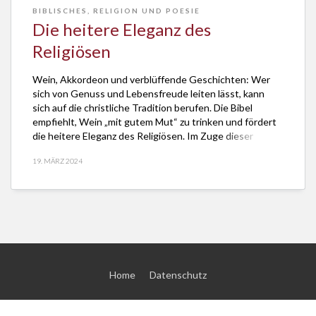
BIBLISCHES
,
RELIGION UND POESIE
Die heitere Eleganz des
Religiösen
Wein, Akkordeon und verblüffende Geschichten: Wer
sich von Genuss und Lebensfreude leiten lässt, kann
sich auf die christliche Tradition berufen. Die Bibel
empfiehlt, Wein „mit gutem Mut“ zu trinken und fördert
die heitere Eleganz des Religiösen. Im Zuge dieser
erfrischenden Tradition stellt die Biblische Weinprobe in
19. MÄRZ 2024
der Citykirche in Kaiserslautern am Freitag, 26. April
2024, […]
Home
Datenschutz
© 2026