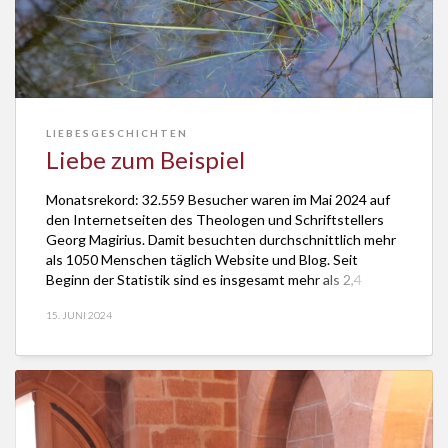
LIEBESGESCHICHTEN
Liebe zum Beispiel
Monatsrekord: 32.559 Besucher waren im Mai 2024 auf
den Internetseiten des Theologen und Schriftstellers
Georg Magirius. Damit besuchten durchschnittlich mehr
als 1050 Menschen täglich Website und Blog. Seit
Beginn der Statistik sind es insgesamt mehr als 2,4
Millionen. Das mag erstaunen, weil Heilspraktiker
15. JUNI 2024
Magirius sich den Abenteuern des Abseitigen widmet.
Es geht um Spielerisches, Poetisches, […]