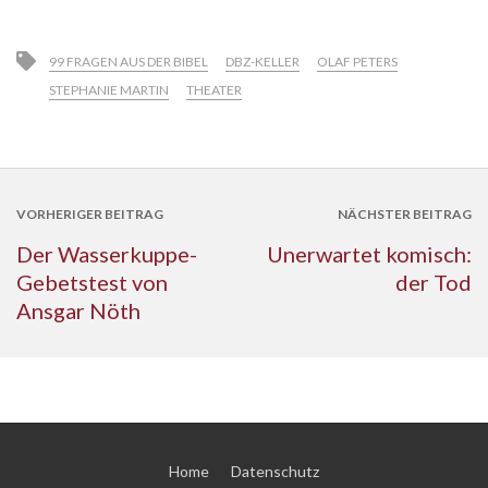
99 FRAGEN AUS DER BIBEL
DBZ-KELLER
OLAF PETERS
STEPHANIE MARTIN
THEATER
VORHERIGER BEITRAG
NÄCHSTER BEITRAG
Der Wasserkuppe-
Unerwartet komisch:
Gebetstest von
der Tod
Ansgar Nöth
Home
Datenschutz